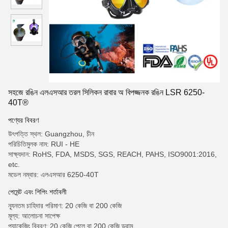
সহজে রঙিন এলএসআর তরল সিলিকন রাবার অ বিপজ্জনক রঙিন LSR 6250-
40T®
পণ্যের বিবরণ
উৎপত্তি স্থল: Guangzhou, চীন
পরিচিতিমুলক নাম: RUI - HE
সাক্ষ্যদান: RoHS, FDA, MSDS, SGS, REACH, PAHS, ISO9001:2016,
etc.
মডেল নম্বার: এলএসআর 6250-40T
পেমেন্ট এবং শিপিং শর্তাবলী
ন্যূনতম চাহিদার পরিমাণ: 20 কেজি বা 200 কেজি
মূল্য: আলোচনা সাপেক্ষ
প্যাকেজিং বিবরণ: 20 কেজি পেলে বা 200 কেজি ড্রাম