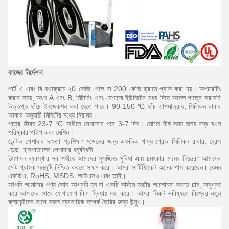
কাজের নির্দেশনা
পার্ট এ এবং বি যথাক্রমে ২0 কেজি পেলে বা 200 কেজি ড্রামে প্যাক করা হয়।
অপারেটিং
করার সময়, অংশ A এবং B, মিটারিং এবং মেশানো ইউনিটের মধ্য দিয়ে আসল পাত্রে সরাসরি
উত্তপ্ত ছাঁচে ইনজেকশন করা যেতে পারে।
90-150 ℃ ছাঁচ তাপমাত্রায়, সিলিকন রাবার
আকার অনুযায়ী মিনিটের মধ্যে নিরাময়।
পাত্র জীবন 23-7 ℃ অধীনে মেশানোর পরে 3-7 দিন।
মেশিন দীর্ঘ সময় জন্য বন্ধ যখন
পরিষ্কার পাইপ এবং মেশিন।
ডেন্টাল পেশাদার দক্ষতা প্রশিক্ষণ মডেলের জন্য এফডিএ খাদ্য-গ্রেড সিলিকন রাবার, ব্রেস
মোল্ড, হাসপাতালের পেশাদার ধনুর্বন্ধনী
উৎপাদন ব্যবস্থার সব পর্যায়ে আমাদের সুসজ্জিত সুবিধা এবং চমৎকার মানের নিয়ন্ত্রণ আমাদের
মোট গ্রাহক সন্তুষ্টি নিশ্চিত করতে সক্ষম করে।
আমরা সার্টিফিকেট অনেক পাস করেছেন।
যেমন
এফডিএ, RoHS, MSDS, আইএসও এবং তাই।
আপনি আমাদের পণ্য কোন আগ্রহী হন বা একটি কাস্টম অর্ডার আলোচনা করতে চান, অনুগ্রহ
করে আমাদের সাথে যোগাযোগ বিনা দ্বিধায় দয়া করে।
আমরা নিকট ভবিষ্যতে বিশ্বের নতুন
ক্লায়েন্টদের সাথে সফল ব্যবসায়িক সম্পর্ক তৈরির জন্য উন্মুখ।