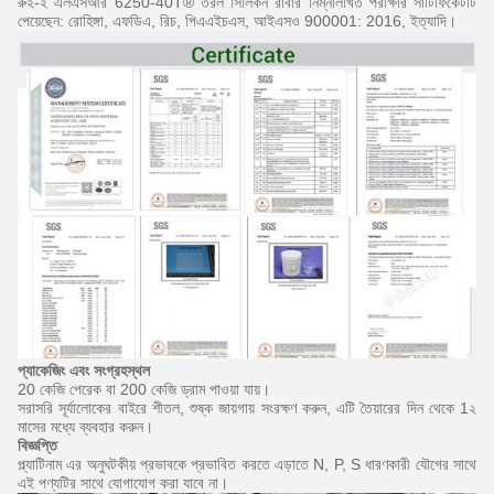
রুই-ই এলএসআর 6250-40T® তরল সিলিকন রাবার নিম্নলিখিত পরীক্ষার সার্টিফিকেটটি
পেয়েছেন: রোহিঙ্গা, এফডিএ, রিচ, পিএএইচএস, আইএসও 900001: 2016, ইত্যাদি।
প্যাকেজিং এবং
সংগ্রহস্থল
20 কেজি পেরেক বা 200 কেজি ড্রাম পাওয়া যায়।
সরাসরি সূর্যালোকের বাইরে শীতল, শুষ্ক জায়গায় সংরক্ষণ করুন, এটি তৈয়ারের দিন থেকে 1২
মাসের মধ্যে ব্যবহার করুন।
বিজ্ঞপ্তি
প্ল্যাটিনাম এর অনুঘটকীয় প্রভাবকে প্রভাবিত করতে এড়াতে N, P, S ধারণকারী যৌগের সাথে
এই পণ্যটির সাথে যোগাযোগ করা যাবে না।