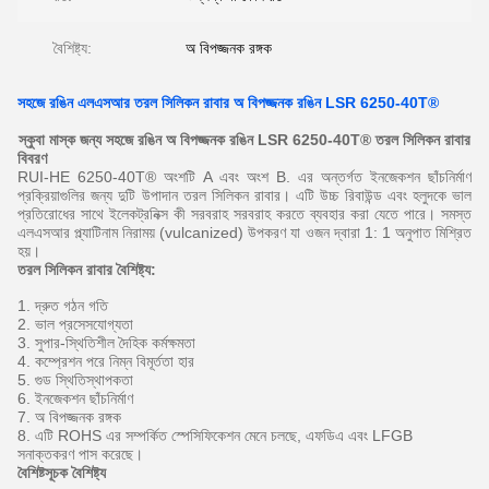
বৈশিষ্ট্য:
অ বিপজ্জনক রঙ্গক
সহজে রঙিন এলএসআর তরল সিলিকন রাবার অ বিপজ্জনক রঙিন LSR 6250-40T®
স্কুবা মাস্ক জন্য সহজে রঙিন অ বিপজ্জনক রঙিন LSR 6250-40T® তরল সিলিকন রাবার
বিবরণ
RUI-HE 6250-40T® অংশটি A এবং অংশ B. এর অন্তর্গত ইনজেকশন ছাঁচনির্মাণ
প্রক্রিয়াগুলির জন্য দুটি উপাদান তরল সিলিকন রাবার। এটি উচ্চ রিবাউন্ড এবং হলুদকে ভাল
প্রতিরোধের সাথে ইলেকট্রনিক্স কী সরবরাহ সরবরাহ করতে ব্যবহার করা যেতে পারে।
সমস্ত
এলএসআর প্ল্যাটিনাম নিরাময় (vulcanized) উপকরণ যা ওজন দ্বারা 1: 1 অনুপাত মিশ্রিত
হয়।
তরল সিলিকন রাবার বৈশিষ্ট্য:
1. দ্রুত গঠন গতি
2. ভাল প্রসেসযোগ্যতা
3. সুপার-স্থিতিশীল দৈহিক কর্মক্ষমতা
4. কম্প্রেশন পরে নিম্ন বিমূর্ততা হার
5. গুড স্থিতিস্থাপকতা
6. ইনজেকশন ছাঁচনির্মাণ
7. অ বিপজ্জনক রঙ্গক
8. এটি ROHS এর সম্পর্কিত স্পেসিফিকেশন মেনে চলছে, এফডিএ এবং LFGB
সনাক্তকরণ পাস করেছে।
বৈশিষ্টসূচক বৈশিষ্ট্য