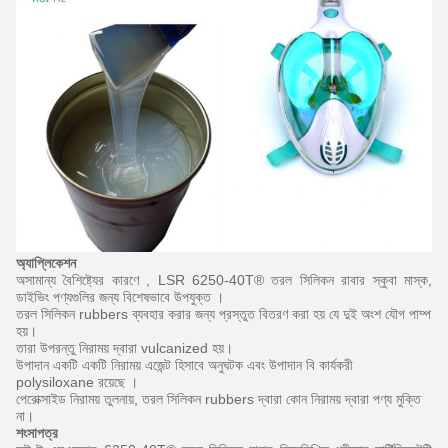
অ্যাপ্লিকেশন
অসামান্য
বৈশিষ্ট্যের
কারণে
, LSR 6250-40T® তরল সিলিকন রাবার স্কুবা
মাস্ক,
ডাইভিং
পণ্যগুলির
জন্য বিশেষভাবে উপযুক্ত
।
তরল সিলিকন rubbers ব্যবহার করার জন্য প্রস্তুত বিতরণ করা হয় যে দুই অংশ যৌগ পাম্প
হয়।
তারা উপরন্তু নিরাময় দ্বারা vulcanized হয়।
উপাদান একটি
একটি নিরাময়
এজেন্ট
হিসাবে অনুঘটক এবং উপাদান বি কার্যকরী
polysiloxane রয়েছে
।
পেরোক্সাইড নিরাময় তুলনায়, তরল সিলিকন rubbers দ্বারা কোন নিরাময় দ্বারা পণ্য মুক্তি
না।
শংসাপত্র