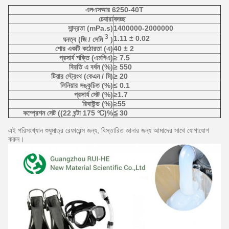
এলএসআর 6250-40T
চেহারা
ষদচ্ছ
সান্দ্রতা (mPa.s)
1400000-2000000
3
1.11 ± 0.02
ঘনত্ব (জি / সেমি
)
শোর একটি কঠোরতা (এ)
40 ± 2
প্রসার্য শক্তি (এমপিএ)
≥ 7.5
বিরতি এ বর্ধন (%)
≥ 550
টিয়ার স্ট্রেংথ (কেএন / মি)
≥ 20
লিনিয়ার সঙ্কুচিত (%)
≤ 0.1
প্রসার্য সেট (%)
≥1.7
রিবাউন্ড (%)
≥55
কম্প্রেশন সেট ((22 ঘন্টা 175 ℃)%
≦ 30
এই পরিসংখ্যান শুধুমাত্র রেফারেন্স জন্য, বিস্তারিত জানার জন্য আমাদের সাথে যোগাযোগ
করুন।