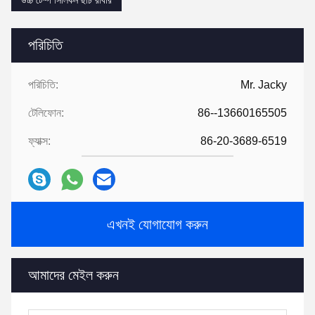
উচ্চ টেম্প সিলিকন ছাঁচ রাবার
পরিচিতি
পরিচিতি:
Mr. Jacky
টেলিফোন:
86--13660165505
ফ্যাক্স:
86-20-3689-6519
এখনই যোগাযোগ করুন
আমাদের মেইল ​​করুন