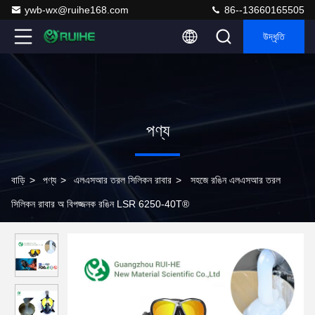
ywb-wx@ruihe168.com
86--13660165505
উদ্ধৃতি
পণ্য
বাড়ি
>
পণ্য
>
এলএসআর তরল সিলিকন রাবার
>
সহজে রঙিন এলএসআর তরল
সিলিকন রাবার অ বিপজ্জনক রঙিন LSR 6250-40T®