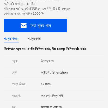
ডেলিভারি সময়: 5 - 15 দিন
পরিশোধের শর্ত: ওয়েস্টার্ন ইউনিয়ন, এল / সি, টি / টি, পেপ্যাল
যোগানের ক্ষমতা: প্রতিদিন 1000 টন
সেরা মূল্য পান
পণ্যের বিবরণ
পণ্যের বর্ণনা
বিশেষভাবে তুলে ধরা:
কাস্টম সিলিকন রাবার
,
উচ্চ temp সিলিকন ছাঁচ রাবার
নমুনা:
উপলভ্য নয়
পোর্ট:
গুয়াংঝো / Shenzhen
শেল্ফ জীবন:
১২ মাসের
প্রয়োগ:
ডান কোণ সিল্ক পর্দা
রঙ:
উল্লম্ব বা কোন রঙ