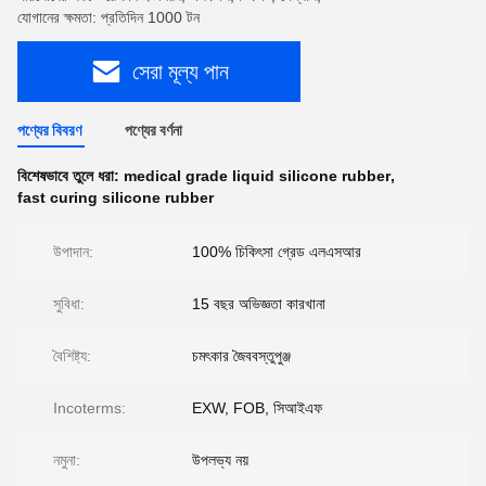
যোগানের ক্ষমতা: প্রতিদিন 1000 টন
সেরা মূল্য পান
পণ্যের বিবরণ
পণ্যের বর্ণনা
বিশেষভাবে তুলে ধরা:
medical grade liquid silicone rubber
,
fast curing silicone rubber
উপাদান:
100% চিকিৎসা গ্রেড এলএসআর
সুবিধা:
15 বছর অভিজ্ঞতা কারখানা
বৈশিষ্ট্য:
চমৎকার জৈববস্তুপুঞ্জ
Incoterms:
EXW, FOB, সিআইএফ
নমুনা:
উপলভ্য নয়