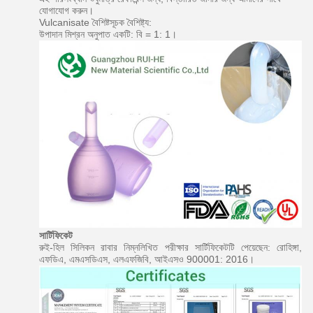
যোগাযোগ করুন।
Vulcanisate বৈশিষ্টসূচক বৈশিষ্ট্য:
উপাদান মিশ্রন অনুপাত একটি: বি = 1: 1।
সার্টিফিকেট
রুই-হিল সিলিকন রাবার নিম্নলিখিত পরীক্ষার সার্টিফিকেটটি পেয়েছেন: রোহিঙ্গা,
এফডিএ, এমএসডিএস, এলএফজিবি, আইএসও 900001: 2016।