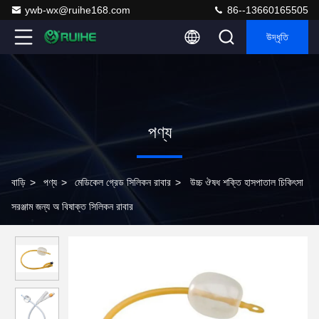
ywb-wx@ruihe168.com
86--13660165505
উদ্ধৃতি
পণ্য
বাড়ি
>
পণ্য
>
মেডিকেল গ্রেড সিলিকন রাবার
>
উচ্চ ঔষধ শক্তি হাসপাতাল চিকিৎসা
সরঞ্জাম জন্য অ বিষাক্ত সিলিকন রাবার