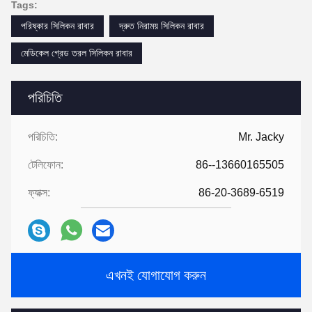
Tags:
পরিষ্কার সিলিকন রাবার
দ্রুত নিরাময় সিলিকন রাবার
মেডিকেল গ্রেড তরল সিলিকন রাবার
পরিচিতি
পরিচিতি:
Mr. Jacky
টেলিফোন:
86--13660165505
ফ্যাক্স:
86-20-3689-6519
এখনই যোগাযোগ করুন