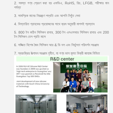
2. সমস্ত পণ্য প্রেরণ করা হয় এফডিএ, RoHS, রিচ, LFGB, পরীক্ষার মান
পর্যন্ত
3. সামগ্রিক মানের নিয়ন্ত্রণ পদ্ধতি এবং আপনি নিখুঁত সেবা
4. বিস্তারিত গ্রাহকের প্রয়োজনের সাথে ক্রম অনুযায়ী মাপসই প্রস্তাব
5. 800 টন কঠিন সিলিকন রাবার, 300 টন এলএসআর সিলিকন রাবার এবং 200
টন সিলিকন তেল প্রতি মাসে
6. সজ্জিত বিশেষ জৈব সিলিকন আর & ডি দল এবং নির্ভুলতা পরিদর্শন সরঞ্জাম
7. স্বয়ংক্রিয় উত্পাদন সরঞ্জাম গৃহীত, যা পণ্য ভাল মূলত বিক্রী জাহাজ নিশ্চিত