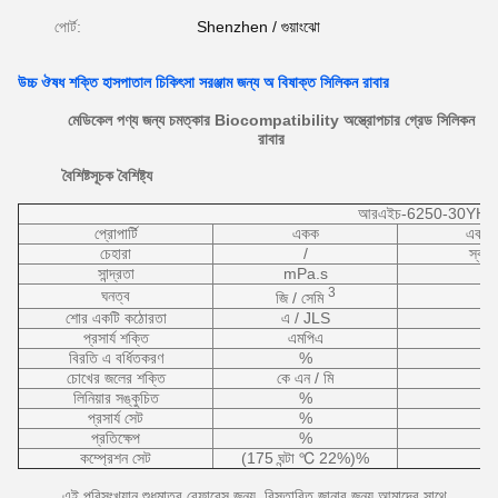
পোর্ট:
Shenzhen / গুয়াংঝো
উচ্চ ঔষধ শক্তি হাসপাতাল চিকিৎসা সরঞ্জাম জন্য অ বিষাক্ত সিলিকন রাবার
মেডিকেল পণ্য জন্য চমত্কার Biocompatibility অস্ত্রোপচার গ্রেড সিলিকন
রাবার
বৈশিষ্টসূচক
বৈশিষ্ট্য
আরএইচ-6250-30YH
প্রোপার্টি
একক
একজ
চেহারা
/
স্বচ্ছ
সান্দ্রতা
mPa.s
3
ঘনত্ব
জি / সেমি
শোর একটি কঠোরতা
এ / JLS
প্রসার্য শক্তি
এমপিএ
বিরতি এ বর্ধিতকরণ
%
চোখের জলের শক্তি
কে এন / মি
লিনিয়ার সঙ্কুচিত
%
প্রসার্য সেট
%
প্রতিক্ষেপ
%
কম্প্রেশন সেট
(175 ঘন্টা ℃ 22%)%
এই পরিসংখ্যান শুধুমাত্র রেফারেন্স জন্য, বিস্তারিত জানার জন্য আমাদের সাথে