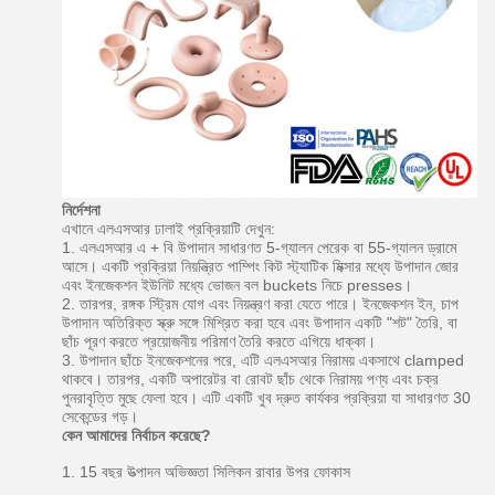
নির্দেশনা
এখানে এলএসআর ঢালাই প্রক্রিয়াটি দেখুন:
1. এলএসআর এ + বি উপাদান সাধারণত 5-গ্যালন পেরেক বা 55-গ্যালন ড্রামে
আসে।
একটি প্রক্রিয়া নিয়ন্ত্রিত পাম্পিং কিট স্ট্যাটিক মিক্সার মধ্যে উপাদান জোর
এবং ইনজেকশন ইউনিট মধ্যে ভোজন বল buckets নিচে presses।
2. তারপর, রঙ্গক স্ট্রিম যোগ এবং নিয়ন্ত্রণ করা যেতে পারে।
ইনজেকশন ইন, চাপ
উপাদান অতিরিক্ত স্ক্রু সঙ্গে মিশ্রিত করা হবে এবং উপাদান একটি "শট" তৈরি, বা
ছাঁচ পূরণ করতে প্রয়োজনীয় পরিমাণ তৈরি করতে এগিয়ে ধাক্কা।
3. উপাদান ছাঁচে ইনজেকশনের পরে, এটি এলএসআর নিরাময় একসাথে clamped
থাকবে।
তারপর, একটি অপারেটর বা রোবট ছাঁচ থেকে নিরাময় পণ্য এবং চক্র
পুনরাবৃত্তি মুছে ফেলা হবে।
এটি একটি খুব দ্রুত কার্যকর প্রক্রিয়া যা সাধারণত 30
সেকেন্ডের গড়।
কেন আমাদের নির্বাচন করেছে?
1. 15 বছর উত্পাদন অভিজ্ঞতা সিলিকন রাবার উপর ফোকাস