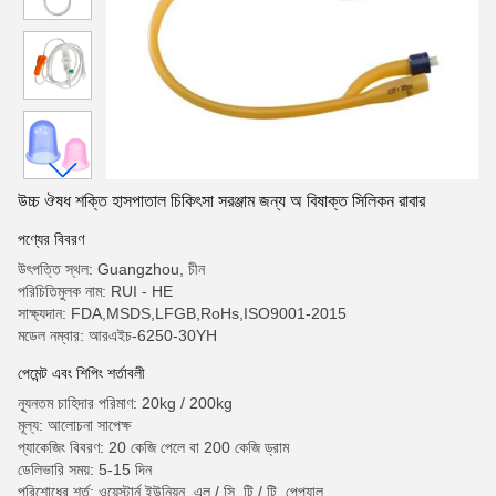
উচ্চ ঔষধ শক্তি হাসপাতাল চিকিৎসা সরঞ্জাম জন্য অ বিষাক্ত সিলিকন রাবার
পণ্যের বিবরণ
উৎপত্তি স্থল: Guangzhou, চীন
পরিচিতিমুলক নাম: RUI - HE
সাক্ষ্যদান: FDA,MSDS,LFGB,RoHs,ISO9001-2015
মডেল নম্বার: আরএইচ-6250-30YH
পেমেন্ট এবং শিপিং শর্তাবলী
ন্যূনতম চাহিদার পরিমাণ: 20kg / 200kg
মূল্য: আলোচনা সাপেক্ষ
প্যাকেজিং বিবরণ: 20 কেজি পেলে বা 200 কেজি ড্রাম
ডেলিভারি সময়: 5-15 দিন
পরিশোধের শর্ত: ওয়েস্টার্ন ইউনিয়ন, এল / সি, টি / টি, পেপ্যাল,