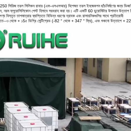
50 সিরিজ তরল সিলিকন রাবার (এফ-এলএসআর) বিশেষত তরল ইনজেকশন ছাঁচনির্মাণের জন্য ডিজাই
দান, নরম ফ্লুরোসিলিকোন পেস্ট হিসাবে সরবরাহ করা হয়। এটি একটি 60 ডুরোমিটার উপাদান উত্তাপ 
 পণ্য বিস্তৃত তাপমাত্রার ব্যাপ্তিতে বিভিন্ন ধরণের দ্রাবক এবং রাসায়নিকগুলির সাথে প্রতিরোধী
তিতে--৩ থেকে + ১5৫ ডিগ্রি সেন্টিগ্রেড (-82 ° থেকে + 347 ° ফ্রি), এবং শুকনো উত্তাপে + 225