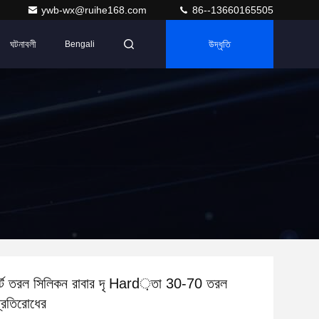
ywb-wx@ruihe168.com
86--13660165505
ঘটনাবলী
উদ্ধৃতি
Bengali
ার্ট তরল সিলিকন রাবার দৃ Hard়তা 30-70 তরল
প্রতিরোধের