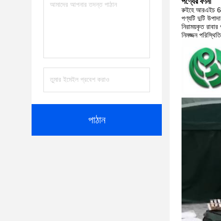
পণ্যের বর্ণনা
রুইহে আরএইচ 62
পণ্যটি দুটি উপা
নিরাময়কৃত রাবার
নিমজ্জন পরিস্থি
পাঠান