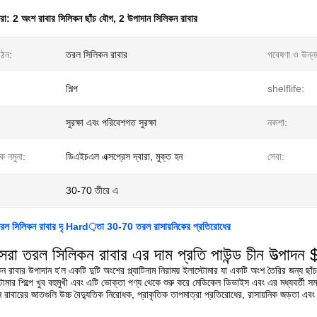
ধরা:
2 অংশ রাবার সিলিকন ছাঁচ যৌগ
,
2 উপাদান সিলিকন রাবার
গঠন:
তরল সিলিকন রাবার
গবেষণা ও উন্নয়
শিল্প
shelflife:
সুরক্ষা এবং পরিবেশগত সুরক্ষা
নকশা:
লক নমুনা:
ডিএইচএল এক্সপ্রেস দ্বারা, মুক্ত হন
সেবা:
30-70 তীরে এ
ট তরল সিলিকন রাবার দৃ Hard়তা 30-70 তরল রাসায়নিকের প্রতিরোধের
রা তরল সিলিকন রাবার এর দাম প্রতি পাউন্ড চীন উত্পাদন
রাবার উপাদান হ'ল একটি দুটি অংশের প্ল্যাটিনাম নিরাময় ইলাস্টোমার যা একটি অংশ তৈরির জন্য ছা
র শিল্পে খুব বহুমুখী এবং এটি ভোক্তা পণ্য থেকে শুরু করে মেডিকেল ডিভাইস এবং এর মধ্যবর্তী সমস
রাবারের জাতগুলি উচ্চ বৈদ্যুতিক নিরোধক, প্রাকৃতিক তাপমাত্রা প্রতিরোধের, রাসায়নিক জড়তা এবং