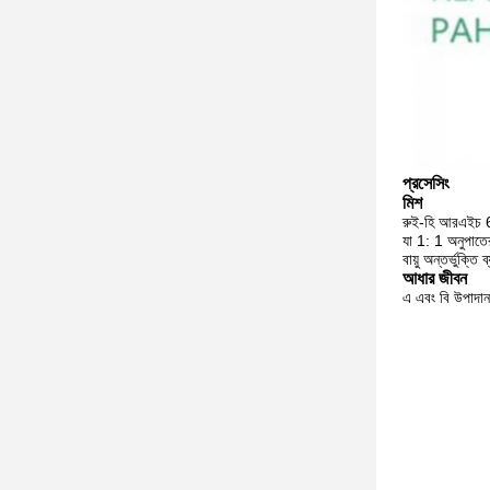
প্রসেসিং
মিশ
রুই-হি আরএইচ 6
যা 1: 1 অনুপাতে
বায়ু অন্তর্ভুক্
আধার জীবন
এ এবং বি উপাদান