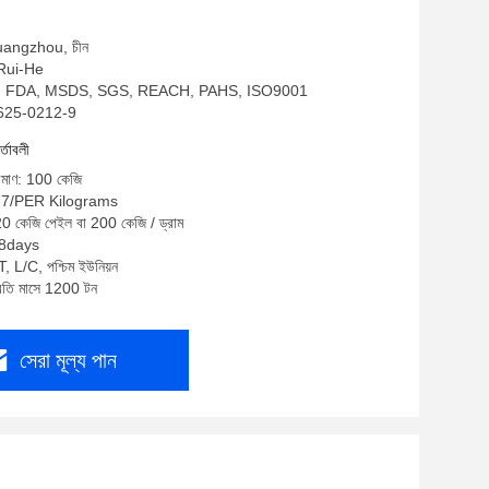
Guangzhou, চীন
: Rui-He
RoHS, FDA, MSDS, SGS, REACH, PAHS, ISO9001
RH625-0212-9
র্তাবলী
রিমাণ: 100 কেজি
3-7/PER Kilograms
 20 কেজি পেইল বা 200 কেজি / ড্রাম
5-8days
T, L/C, পশ্চিম ইউনিয়ন
প্রতি মাসে 1200 টন
সেরা মূল্য পান