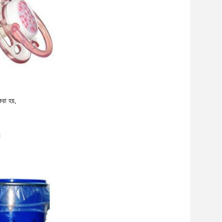
রা হয়,
।