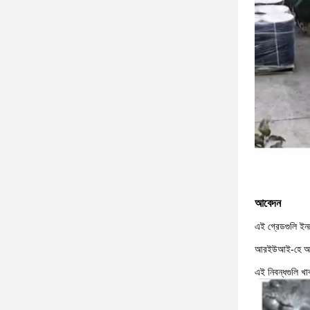
আবেদন
এই গ্রেডগুলি ইনজ
আরইউআই-হে আরএই
এই নিবন্ধগুলি খা