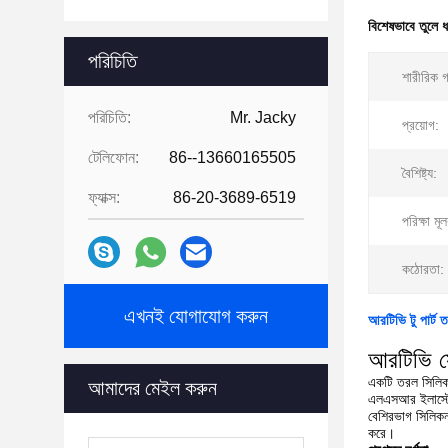
বিশেষভাবে তুলে 
পরিচিতি
শারীরিক 
পরিচিতি:
Mr. Jacky
প্রয়োগ:
টেলিফোন:
86--13660165505
বৈশিষ্ট্য:
ফ্যাক্স:
86-20-3689-6519
পরিক্ষা মূ
কঠোরতা:
এখনই যোগাযোগ করুন
আরটিভি টু পার্
আরটিভি সে
একটি তরল সিলিকন 
আমাদের মেইল ​​করুন
এলএসআর ইলাস্টোমা
বেশিরভাগ সিলিকন 
করে।