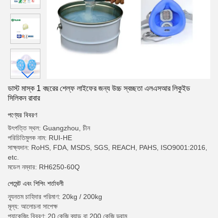
ডাস্ট মাস্ক 1 বছরের শেল্ফ লাইফের জন্য উচ্চ স্বচ্ছতা এলএসআর লিকুইড
সিলিকন রাবার
পণ্যের বিবরণ
উৎপত্তি স্থল: Guangzhou, চীন
পরিচিতিমুলক নাম: RUI-HE
সাক্ষ্যদান: RoHS, FDA, MSDS, SGS, REACH, PAHS, ISO9001:2016,
etc.
মডেল নম্বার: RH6250-60Q
পেমেন্ট এবং শিপিং শর্তাবলী
ন্যূনতম চাহিদার পরিমাণ: 20kg / 200kg
মূল্য: আলোচনা সাপেক্ষ
প্যাকেজিং বিবরণ: 20 কেজি ব্যান্ড বা 200 কেজি ড্রাম