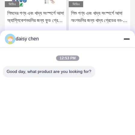
ভিডিও
ভিডিও
শিশুদের পণ্য এবং খাদ্য সংস্পর্শে আসা
শিশু পণ্য এবং খাদ্য সংস্পর্শে আসা
অ্যাপ্লিকেশনগুলির জন্য ফুড গ্রেড
অংশগুলির জন্য খাদ্য গ্রেডের নন-
নন-পোস্ট কিউরড লিকুইড সিলিকন
পোস্ট-হার্ডেড তরল সিলিকন রাবার
রাবার
daisy chen
সেরা মূল্য পান
সেরা মূল্য পান
12:53 PM
Good day, what product are you looking for?
Guangzhou Ruihe New Material Technology
Co., Ltd
ywb-wx@ruihe168.com
86--13660165505
No.117 Fengshen Avenue, Xiuquan Street, Huadu District,