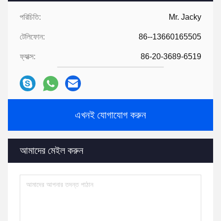
পরিচিতি:
Mr. Jacky
টেলিফোন:
86--13660165505
ফ্যাক্স:
86-20-3689-6519
এখনই যোগাযোগ করুন
আমাদের মেইল ​​করুন