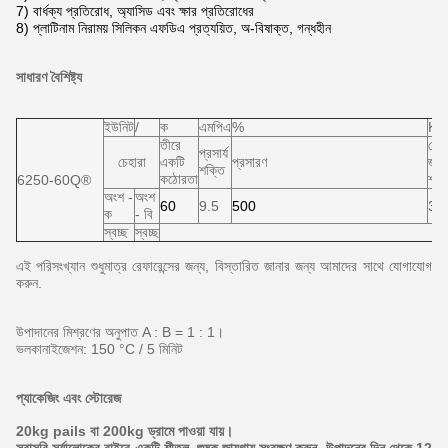
7) বার্ধক্য প্রতিরোধ, অ্যাসিড এবং ক্ষার প্রতিরোধের
8) প্লাটিনাম নিরাময় সিলিকন এফডিএ প্রত্যয়িত, অ-বিষাক্ত, গন্ধহীন
সাধারণ বৈশিষ্ট্য
ইউনিট
/
ক
এমপিএ
%
KN
তীরে
চোখ
প্রসার্য
চেহারা
একটি
প্রসারণ
জলে
শক্তি
কঠোরতা
শক্
6250-60Q®
অংশ -
অংশ
60
9.5
500
30
ক
- বি
স্বচ্ছ
স্বচ্ছ
এই পরিসংখ্যান শুধুমাত্র রেফারেন্সের জন্য, বিস্তারিত জানার জন্য আমাদের সাথে যোগাযোগ
করুন.
উপাদানের মিশ্রণের অনুপাত A : B = 1 : 1।
ভলকানাইজেশন: 150 °C / 5 মিনিট
প্যাকেজিং এবং স্টোরেজ
20kg pails বা 200kg ড্রামে পাওয়া যায়।
সরাসরি সূর্যালোকের বাইরে একটি শীতল, শুষ্ক জায়গায় সংরক্ষণ করুন, উত্পাদনের দিন থেকে 12