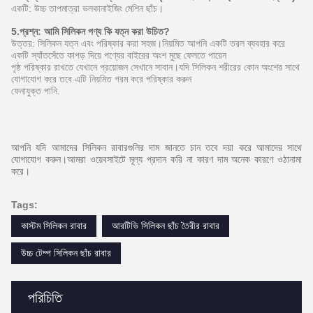
একটি: উচ্চ তাপমাত্রা ভলকানাইজিং মেশিন ছাঁচ।
5.প্রশ্ন: আমি সিলিকন পণ্য কি যত্ন করা উচিত?
উত্তর: সিলিকন যত্ন এবং পরিষ্কার করা সহজ।নিয়মিত আপনি একটি তরল ব্যবহার করে
একটি স্যাঁতসেঁতে কাপড় দিয়ে পণ্যের বাইরের অংশ মুছে ফেলতে পারেন
পৃষ্ঠ পরিষ্কার রাখতে যেখানে প্রয়োজন সেখানে সাবান।যদি সিলিকন শরীরের কোন অংশের সাথে
যোগাযোগ করে তবে এটি নিয়মিত গরম করে পরিষ্কার করুন
ফেনাযুক্ত পানি.
আপনি যদি আমাদের সিলিকন রাবারগুলির দাম জানতে চান তবে দয়া করে আমাদের সাথে
যোগাযোগ করুন।আমরা ওয়েবসাইটে মূল্য প্রদান করি না কারণ দাম অনেক কারণে ওঠানামা
করে।
Tags:
কাস্টম সিলিকন রাবার
আরটিভি সিলিকন ছাঁচ তৈরীর রাবার
উচ্চ টেম্প সিলিকন ছাঁচ রাবার
পরিচিতি