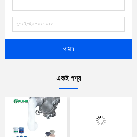
পাঠান
একই পণ্য