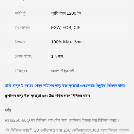
আউটপুট:
প্রতি মাসে 1200 টন
ইনকোটার্মস:
EXW, FOB, CIF
উপাদান:
100% সিলিকন উপাদান
শেলফ লাইফ:
1 ২ মাস
চারিত্রিক:
অনেক শক্তিশালী
ডাস্ট মাস্ক 1 বছরের শেল্ফ লাইফের জন্য উচ্চ স্বচ্ছতা এলএসআর লিকুইড সিলিকন রাবার
মুখোশের জন্য উচ্চ স্বচ্ছতা এবং উচ্চ শক্তি তরল সিলিকন রাবার
বর্ণনা
RH6250-60Q হল সিলিকন পণ্যগুলির জন্য প্ল্যাটিনাম নিরাময় করা সিলিকন রাবার।
এই সিলিকন রাবারটি 20 কেজি/ব্যারেল বা 200 কেজি/ব্যারেলে A:B কম্পোজিশনে প্যাকেজ