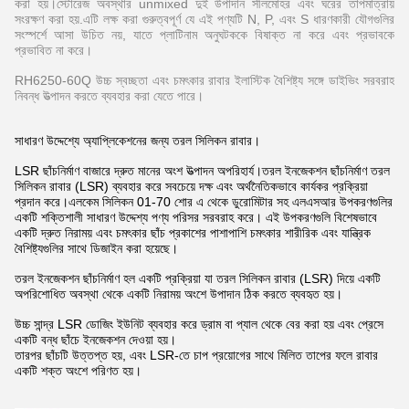
করা হয়।স্টোরেজ অবস্থার unmixed দুই উপাদান সীলমোহর এবং ঘরের তাপমাত্রায়
সংরক্ষণ করা হয়.এটি লক্ষ করা গুরুত্বপূর্ণ যে এই পণ্যটি N, P, এবং S ধারণকারী যৌগগুলির
সংস্পর্শে আসা উচিত নয়, যাতে প্লাটিনাম অনুঘটককে বিষাক্ত না করে এবং প্রভাবকে
প্রভাবিত না করে।
RH6250-60Q উচ্চ স্বচ্ছতা এবং চমৎকার রাবার ইলাস্টিক বৈশিষ্ট্য সঙ্গে ডাইভিং সরবরাহ
নিবন্ধ উত্পাদন করতে ব্যবহার করা যেতে পারে।
সাধারণ উদ্দেশ্যে অ্যাপ্লিকেশনের জন্য তরল সিলিকন রাবার।
LSR ছাঁচনির্মাণ বাজারে দ্রুত মানের অংশ উত্পাদন অপরিহার্য।তরল ইনজেকশন ছাঁচনির্মাণ তরল
সিলিকন রাবার (LSR) ব্যবহার করে সবচেয়ে দক্ষ এবং অর্থনৈতিকভাবে কার্যকর প্রক্রিয়া
প্রদান করে।এলকেম সিলিকন 01-70 শোর এ থেকে ডুরোমিটার সহ এলএসআর উপকরণগুলির
একটি শক্তিশালী সাধারণ উদ্দেশ্য পণ্য পরিসর সরবরাহ করে। এই উপকরণগুলি বিশেষভাবে
একটি দ্রুত নিরাময় এবং চমৎকার ছাঁচ প্রকাশের পাশাপাশি চমৎকার শারীরিক এবং যান্ত্রিক
বৈশিষ্ট্যগুলির সাথে ডিজাইন করা হয়েছে।
তরল ইনজেকশন ছাঁচনির্মাণ হল একটি প্রক্রিয়া যা তরল সিলিকন রাবার (LSR) দিয়ে একটি
অপরিশোধিত অবস্থা থেকে একটি নিরাময় অংশে উপাদান ঠিক করতে ব্যবহৃত হয়।
উচ্চ সান্দ্র LSR ডোজিং ইউনিট ব্যবহার করে ড্রাম বা প্যাল ​​থেকে বের করা হয় এবং প্রেসে
একটি বন্ধ ছাঁচে ইনজেকশন দেওয়া হয়।
তারপর ছাঁচটি উত্তপ্ত হয়, এবং LSR-তে চাপ প্রয়োগের সাথে মিলিত তাপের ফলে রাবার
একটি শক্ত অংশে পরিণত হয়।