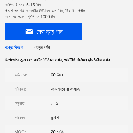
ডেলিভারি সময়: 5-15 দিন
পরিশোধের শর্ত: ওয়েস্টার্ন ইউনিয়ন, এল / সি, টি / টি, পেপাল
যোগানের ক্ষমতা: প্রতিদিন 1000 টন
সেরা মূল্য পান
পণ্যের বিবরণ
পণ্যের বর্ণনা
বিশেষভাবে তুলে ধরা:
কাস্টম সিলিকন রাবার
,
আরটিভি সিলিকন ছাঁচ তৈরীর রাবার
কঠোরতা:
60 তীরে
পরিবহন:
আকাশপথে বা জাহাজে
অনুপাত:
১ : ১
আবেদন:
মুখোশ
MOQ:
20 কেজি