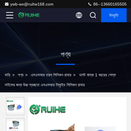
ywb-wx@ruihe168.com
86--13660165505
উদ্ধৃতি
পণ্য
বাড়ি
>
পণ্য
>
এলএসআর তরল সিলিকন রাবার
>
ডাস্ট মাস্ক 1 বছরের শেল্ফ
লাইফের জন্য উচ্চ স্বচ্ছতা এলএসআর লিকুইড সিলিকন রাবার