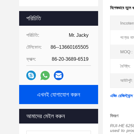
বিশেষভাবে তুলে 
পরিচিতি
Incote
পরিচিতি:
Mr. Jacky
পণ্যের না
টেলিফোন:
86--13660165505
MOQ::
ফ্যাক্স:
86-20-3689-6519
বৈশিষ্ট্য:
আউটপুট:
এখনই যোগাযোগ করুন
এজিং রেজিস্ট্যান
আমাদের মেইল ​​করুন
বিবরণ
RUI-HE 6250-
used to prod