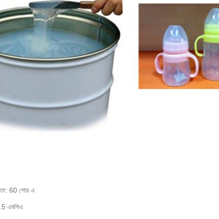
তা: 60 শোর এ
9.5 এমপিএ