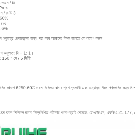
 কেএন / মি
 Pa.s
াম / সেমি 3
: 60%
1.7%
 ২.6%
ি শুধুমাত্র রেফারেন্সের জন্য, দয়া করে আমাদের বিশদ জানতে যোগাযোগ করুন।
্রণ অনুপাত: বি = 1: 1।
 150 ° সে / 5 মিনিট
ট্যগুলির কারণে 6250-60® তরল সিলিকন রাবার প্রশান্তকারী এবং অন্যান্য শিশুর পণ্যগুলির জন্য বি
® তরল সিলিকন রাবার নিম্নলিখিত পরীক্ষার শংসাপত্রটি পেয়েছে: রোএইচএস, এফডিএ.21.1