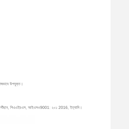
শেষভাবে উপযুক্ত।
77, পৌঁছান, পিএএইচএস, আইএসও9001: ২০১ 2016, ইত্যাদি।