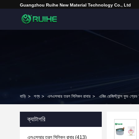
Guangzhou Ruihe New Material Technology Co., Ltd
বাড়ি
>
পণ্য
>
এলএসআর তরল সিলিকন রাবার
>
এজিং রেজিস্ট্যান্স ফুড গ্র
ক্যাটাগরি
এলএসআর তরল সিলিকন রাবার
(413)