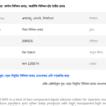
ধরা:
কাস্টম সিলিকন রাবার
,
আরটিভি সিলিকন ছাঁচ তৈরীর রাবার
rms:
এক্সডাব্লু, এফওবি, সিআইএফ
উপাদান:
ম:
শিশুর সিলিকন রাবার
বন্দর:
20KGS
পরিবহন:
উচ্চ স্বচ্ছতা
বালুচর জীবন:
মাসে 1200 টন
চেহারা:
্স ফুড গ্রেড লিকুইড সিলিকন রাবার এলএসআর বেবি পণ্যগুলির জন্য
এজিং রেজিস্ট্যান্স ফুড গ্রেড লিকুইড সিলিকন রাবার এলএসআ
60® is a kind of two-component liquid silicone rubber for injection mol
uce pacifiers and other baby products with high transparent,high te