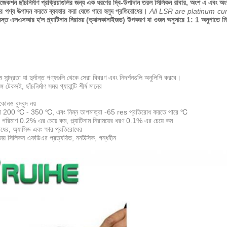
ন ছাঁচনির্মাণ প্রক্রিয়াগুলির জন্য এক ধরণের দ্বি-উপাদান তরল সিলিকন রাবার, অংশ এ এবং অংশ বি
ুর পণ্য উত্পাদন করতে ব্যবহার করা যেতে পারে হলুদ প্রতিরোধের।
All LSR are platinum cur
স্ত এলএসআর হ'ল প্ল্যাটিনাম নিরাময় (ভ্যালকানাইজড) উপকরণ যা ওজন অনুসারে 1: 1 অনুপাতে মি
সান্দ্রতা যা দুর্দান্ত পণ্যগুলি থেকে সেরা বিবরণ এবং নিদর্শনগুলি অনুলিপি করবে।
 টেকসই, ছাঁচনির্মাণ সময় গ্যারান্টি শীর্ষ মানের
কোনও বুদবুদ নয়
্রা 200 ℃ - 350 ℃, এবং নিম্ন তাপমাত্রা -65 res প্রতিরোধ করতে পারে ℃
পরিমাণ 0.2% এর চেয়ে কম, প্ল্যাটিনাম নিরাময়ের ধরণ 0.1% এর চেয়ে কম
ধের, অ্যাসিড এবং ক্ষার প্রতিরোধের
রাময় সিলিকন এফডিএর প্রত্যয়িত, ননটক্সিক, গন্ধহীন