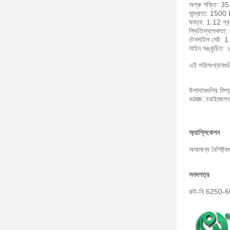
অশ্রু শক্তি: 35
সান্দ্রতা: 1500
ঘনত্ব: 1.12 গ্র
স্থিতিস্থাপকতা
টেনসাইল সেট: 
লাইন সঙ্কুচিত:
এই পরিসংখ্যানগুল
উপাদানগুলির মিশ
ভल्कানাইজেশন:
অ্যাপ্লিকেশন
অসামান্য বৈশিষ্
সনদপত্র
রুই-হি 6250-60