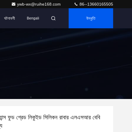
ywb-wx@ruihe168.com
86--13660165505
ঘটনাবলী
উদ্ধৃতি
Bengali
্যান্স ফুড গ্রেড লিকুইড সিলিকন রাবার এলএসআর বেবি
্য