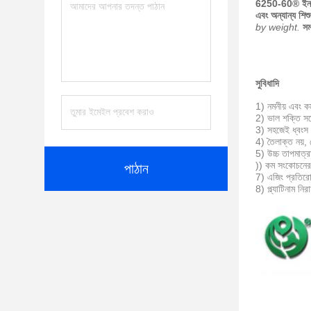
6250-60® ইনজেকশ
এবং অন্যান্য শিশ
by weight.
সম
সুবিধাদি
1) নমনীয় এবং কম 
2) ভাল শক্তি সঙ্গে
3) সহজেই ধ্বংস
4) তৈলাক্ত নয়, 
5) উচ্চ তাপমাত
)) কম সংকোচনের 
পাঠান
7) এজিং প্রতিরো
8) প্ল্যাটিনাম নি