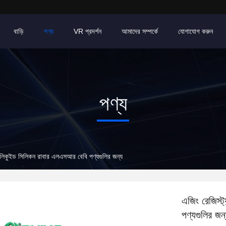
বাড়ি
পণ্য
VR প্রদর্শন
আমাদের সম্পর্কে
যোগাযোগ করুন
পণ্য
েড লিকুইড সিলিকন রাবার এলএসআর বেবি পণ্যগুলির জন্য
এজিং রেজিস্ট
পণ্যগুলির জন