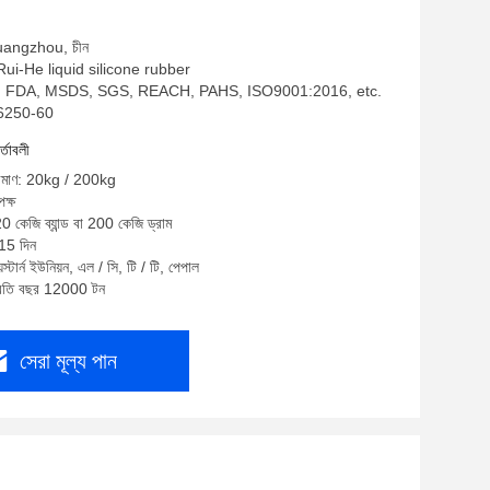
Guangzhou, চীন
: Rui-He liquid silicone rubber
oHS, FDA, MSDS, SGS, REACH, PAHS, ISO9001:2016, etc.
H6250-60
র্তাবলী
পরিমাণ: 20kg / 200kg
ক্ষ
20 কেজি ব্যান্ড বা 200 কেজি ড্রাম
-15 দিন
স্টার্ন ইউনিয়ন, এল / সি, টি / টি, পেপাল
প্রতি বছর 12000 টন
সেরা মূল্য পান