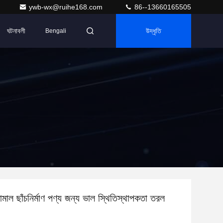
ywb-wx@ruihe168.com
86--13660165505
ঘটনাবলী
উদ্ধৃতি
Bengali
চামাল ছাঁচনির্মাণ পণ্য জন্য ভাল স্থিতিস্থাপকতা তরল