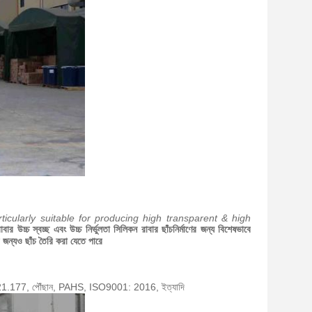
icularly suitable for producing high transparent & high
চ্চ স্বচ্ছ এবং উচ্চ নির্ভুলতা সিলিকন রাবার ছাঁচনির্মাণের জন্য বিশেষভাবে
ের জন্যও ছাঁচ তৈরি করা যেতে পারে
DA.21.177, পৌঁছান, PAHS, ISO9001: 2016, ইত্যাদি