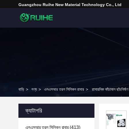
Guangzhou Ruihe New Material Technology Co., Ltd
বাড়ি
>
পণ্য
>
এলএসআর তরল সিলিকন রাবার
>
রাসায়নিক কাঁচামাল ছাঁচনির্
ক্যাটাগরি
এলএসআর তরল সিলিকন রাবার
(413)