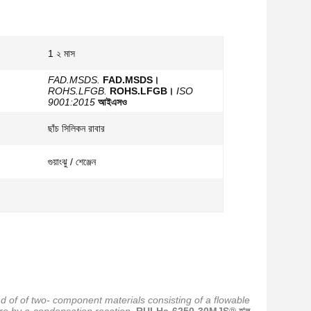
1 ২ মাস
FAD.MSDS.
FAD.MSDS।
ROHS.LFGB.
ROHS.LFGB।
ISO
9001:2015
আইএসও
ছাঁচ সিলিকন রাবার
গুয়াংঝু / শেঞ্জেন
d of of two- component materials consisting of a flowable