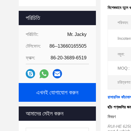
বিশেষভাবে তুলে 
পরিচিতি
পরিবহন:
পরিচিতি:
Mr. Jacky
Incote
টেলিফোন:
86--13660165505
নমুনা:
ফ্যাক্স:
86-20-3689-6519
MOQ::
চরিত্রগত
এখনই যোগাযোগ করুন
রাসায়নিক কাঁচাম
ছাঁচ পণ্যগুলির জ
আমাদের মেইল ​​করুন
বিবরণ
RUI-HE 6250-