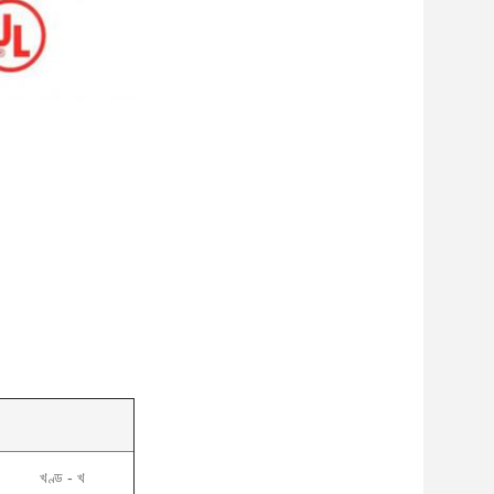
খণ্ড - খ