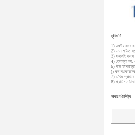
সুবিধাদি
1) নমনীয় এবং কম 
2) ভাল শক্তি সঙ্গে
3) সহজেই ধ্বংস
4) তৈলাক্ত নয়, 
5) উচ্চ তাপমাত
)) কম সংকোচনের 
7) এজিং প্রতিরো
8) প্ল্যাটিনাম নি
সাধারণ বৈশিষ্ট্য