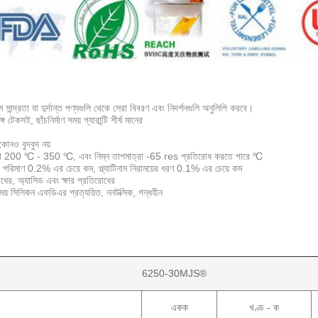
সান্দ্রতা যা দুর্দান্ত পণ্যগুলি থেকে সেরা বিবরণ এবং নিদর্শনগুলি অনুলিপি করবে।
 টেকসই, ছাঁচনির্মাণ সময় গ্যারান্টি শীর্ষ মানের
কোনও বুদবুদ নয়
্রা 200 ℃ - 350 ℃, এবং নিম্ন তাপমাত্রা -65 res প্রতিরোধ করতে পারে ℃
পরিমাণ 0.2% এর চেয়ে কম, প্ল্যাটিনাম নিরাময়ের ধরণ 0.1% এর চেয়ে কম
ধের, অ্যাসিড এবং ক্ষার প্রতিরোধের
রাময় সিলিকন এফডিএর প্রত্যয়িত, ননটক্সিক, গন্ধহীন
6250-30MJS®
একক
খণ্ড - ক