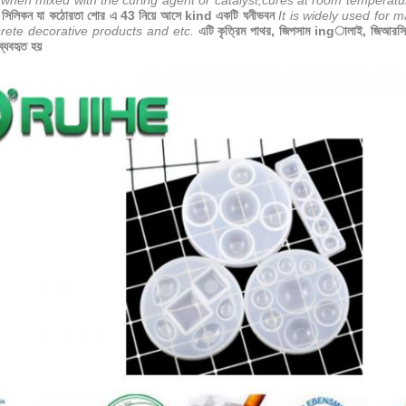
 when mixed with the curing agent or catalyst,cures at room temperatu
 সিলিকন যা কঠোরতা শোর এ 43 নিয়ে আসে kind একটি ঘনীভবন
It is widely used for m
rete decorative products and etc.
এটি কৃত্রিম পাথর, জিপসাম ingালাই, জিআরসি, গ
্যবহৃত হয়