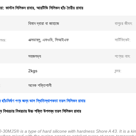
ধরা:
কাস্টম সিলিকন রাবার
,
আরটিভি সিলিকন ছাঁচ তৈরীর রাবার
বিমান দ্বারা বা জাহাজে
বালুচর জীবন:
rms:
এক্সডাব্লু, এফওবি, সিআইএফ
সার্টিফিকেট:
সহজলভ্য
পণ্যের নাম:
2kgs
বন্দর:
:
অনেক শক্তিশালী
াল ছাঁচনির্মাণ পণ্য জন্য ভাল স্থিতিস্থাপকতা তরল সিলিকন রাবার
ন্য নিখরচায় নিখরচায় উচ্চ শক্তি উপলব্ধ তরল সিলিকন রাবার
30MJS® is a type of hard silicone with hardness Shore A 43. It is a kin