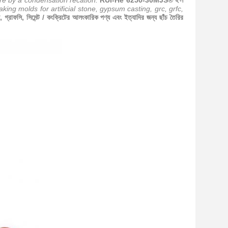
re by a condensation recation.
RUI-He 6250-30MJS® হ'ল
aking molds for artificial stone, gypsum casting, grc, grfc,
্রাফসি, সিমেন্ট / কংক্রিটের আলংকারিক পণ্য এবং ইত্যাদির জন্য ছাঁচ তৈরির