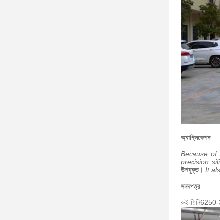
অ্যাপ্লিকেশন
Because of t
precision si
উপযুক্ত।
It a
সনদপত্র
রুই-তিনি
6250