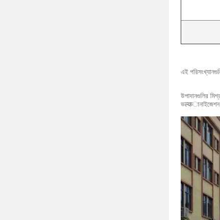
এই পরিসংখ্যানগুল
উপাদানগুলির মিশ
ভल्कানাইজেশন: