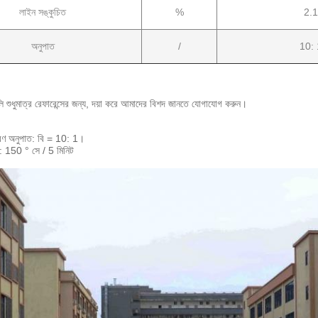
লাইন সঙ্কুচিত
%
2.1
অনুপাত
/
10: 
ি শুধুমাত্র রেফারেন্সের জন্য, দয়া করে আমাদের বিশদ জানতে যোগাযোগ করুন।
্রণ অনুপাত: বি = 10: 1।
 150 ° সে / 5 মিনিট