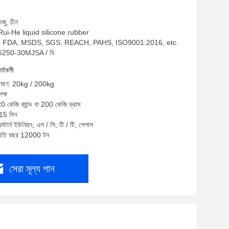
ংজু, চীন
: Rui-He liquid silicone rubber
oHS, FDA, MSDS, SGS, REACH, PAHS, ISO9001:2016, etc.
H6250-30MJSA / বি
র্তাবলী
পরিমাণ: 20kg / 200kg
ক্ষ
20 কেজি ব্যান্ড বা 200 কেজি ড্রাম
-15 দিন
স্টার্ন ইউনিয়ন, এল / সি, টি / টি, পেপাল
প্রতি বছর 12000 টন
সেরা মূল্য পান