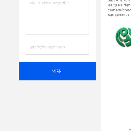
part A which
এক প্রকার শক্ত
cement/conc
জন্য ব্যাপকভাবে ব
পাঠান