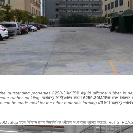
he outstanding properties 6250-30MJS® liquid silicone rubber is part
licone rubber molding.
অসামান্য বৈশিষ্ট্যগুলির কারণে 6250-30MJS® তরল সিলিকন রাবার উ
lso can be made mold for the other materials forming
এটি তৈরি অন্যান্য পদার্থ
-30MJS
Iqu তরল সিলিকন রাবার নিম্নলিখিত পরীক্ষার শংসাপত্র প্রাপ্ত করেছে: RoHS, F