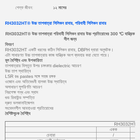
শেল্ফ জীবন:
১২ মাসের
RH3032HT® উচ্চ তাপমাত্রা সিলিকন রাবার, পরিবাহী সিলিকন রাবার
RH3032HT® উচ্চ তাপমাত্রা পরিবাহী
সিলিকন রাবার উচ্চ প্রতিরোধের 300 ℃ যান্ত্রিক
সীল জন্য
বিবরণ
RH3032HT একটি ধরনের কঠিন সিলিকন রাবার, DBPH দ্বারা অনুঘটক।
এটা সাধারণত উচ্চ তাপমাত্রায় কাজ যান্ত্রিক অংশ ব্যবহার করা যেতে পারে।
মূল বৈশিষ্ট্য এবং উপকারিতা
তাপমাত্রার বিস্তৃত উপর চমৎকার dielectric আচরণ
উচ্চ তাপ স্থায়িত্ব
LSR রঙ pastes সঙ্গে সহজ রঙ্গক
ওজোন এবং অতিবেগুনী হালকা উচ্চ স্থায়িত্ব
অসাধারণ সুপরিণতি আচরণ
নিরপেক্ষ গন্ধ এবং স্বাদ
গুড রিবাউন্ড সম্পত্তি
দ্রুত ভলকানাইজেশন
সংবেদনশীল আবহাওয়া প্রতিরোধের
বৈশিষ্টসূচক বৈশিষ্ট্য
RH3032HT®
একক
চেহারা
/