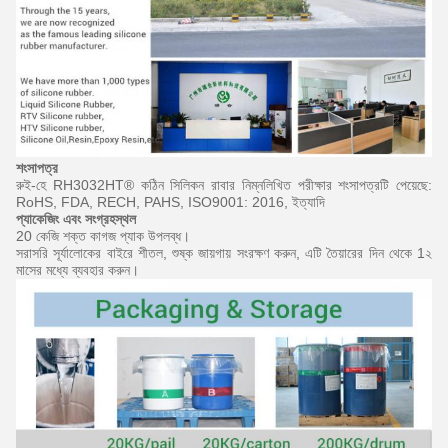
শংসাপত্র
রুই-হে RH3032HT® কঠিন সিলিকন রাবার নিম্নলিখিত পরীক্ষার শংসাপত্রটি পেয়েছে:
RoHS, FDA, RECH, PAHS, ISO9001: 2016, ইত্যাদি
প্যাকেজিং এবং
সংগ্রহস্থল
20 কেজি শক্ত কাগজ প্যাক উপলব্ধ।
সরাসরি সূর্যালোকের বাইরে শীতল, শুষ্ক জায়গায় সংরক্ষণ করুন, এটি তৈয়ারের দিন থেকে 1২
মাসের মধ্যে ব্যবহার করুন।