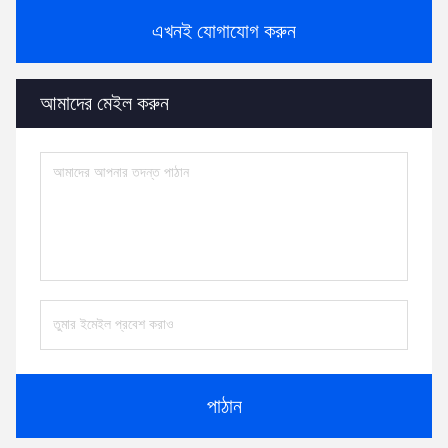
এখনই যোগাযোগ করুন
আমাদের মেইল ​​করুন
পাঠান