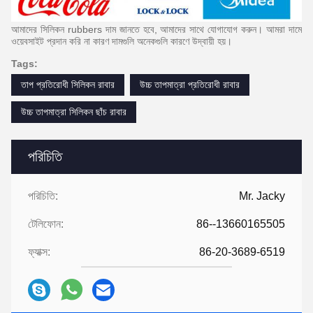
আমাদের সিলিকন rubbers দাম জানতে হবে, আমাদের সাথে যোগাযোগ করুন।
আমরা দামে
ওয়েবসাইট প্রদান করি না কারণ দামগুলি অনেকগুলি কারণে উদ্বায়ী হয়।
Tags:
তাপ প্রতিরোধী সিলিকন রাবার
উচ্চ তাপমাত্রা প্রতিরোধী রাবার
উচ্চ তাপমাত্রা সিলিকন ছাঁচ রাবার
পরিচিতি
পরিচিতি:
Mr. Jacky
টেলিফোন:
86--13660165505
ফ্যাক্স:
86-20-3689-6519