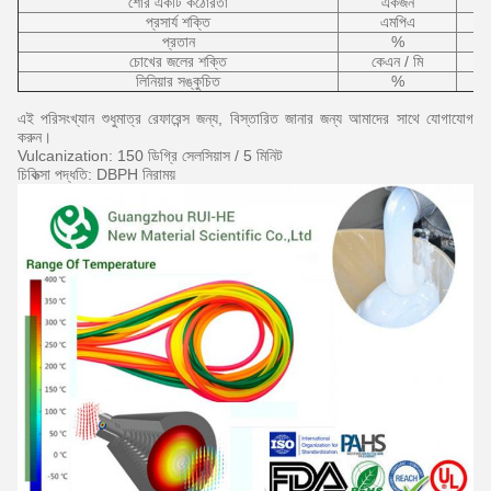
শোর একটি কঠোরতা
একজন
প্রসার্য শক্তি
এমপিএ
প্রতান
%
চোখের জলের শক্তি
কেএন / মি
লিনিয়ার সঙ্কুচিত
%
এই পরিসংখ্যান শুধুমাত্র রেফারেন্স জন্য, বিস্তারিত জানার জন্য আমাদের সাথে যোগাযোগ
করুন।
Vulcanization: 150 ডিগ্রি সেলসিয়াস / 5 মিনিট
চিকিত্সা পদ্ধতি: DBPH নিরাময়