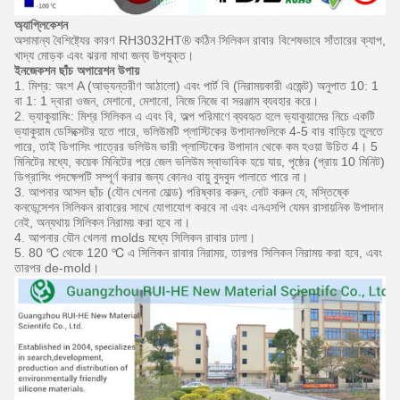
অ্যাপ্লিকেশন
অসামান্য বৈশিষ্ট্যের কারণ RH3032HT® কঠিন সিলিকন রাবার বিশেষভাবে সাঁতারের ক্যাপ,
খাদ্য মোড়ক এবং ঝরনা মাথা জন্য উপযুক্ত।
ইনজেকশন ছাঁচ অপারেশন উপায়
1. মিশ্র: অংশ A (আভ্যন্তরীণ আঠালো) এবং পার্ট বি (নিরাময়কারী এজেন্ট) অনুপাত 10: 1
বা 1: 1 দ্বারা ওজন, মেশানো, মেশানো, নিজে নিজে বা সরঞ্জাম ব্যবহার করে।
2. ভ্যাকুয়ামিং: মিশ্র সিলিকন এ এবং বি, অল্প পরিমাণে ব্যবহৃত হলে ভ্যাকুয়ামের নিচে একটি
ভ্যাকুয়াম ডেসিক্সেটর হতে পারে, ভলিউমটি প্লাস্টিকের উপাদানগুলিকে 4-5 বার বাড়িয়ে তুলতে
পারে, তাই ডিগাসিং পাত্রের ভলিউম ভারী প্লাস্টিকের উপাদান থেকে কম হওয়া উচিত 4। 5
মিনিটের মধ্যে, কয়েক মিনিটের পরে জেল ভলিউম স্বাভাবিক হয়ে যায়, পৃষ্ঠের (প্রায় 10 মিনিট)
ডিগ্রাসিং পদক্ষেপটি সম্পূর্ণ করার জন্য কোনও বায়ু বুদবুদ পালাতে পারে না।
3. আপনার আসল ছাঁচ (যৌন খেলনা মোল্ড) পরিষ্কার করুন, নোট করুন যে, মস্তিষ্কে
কনডেন্সেশন সিলিকন রাবারের সাথে যোগাযোগ করবে না এবং এনএসপি যেমন রাসায়নিক উপাদান
নেই, অন্যথায় সিলিকন নিরাময় করা হবে না।
4. আপনার যৌন খেলনা molds মধ্যে সিলিকন রাবার ঢালা।
5. 80 ℃ থেকে 120 ℃ এ সিলিকন রাবার নিরাময়, তারপর সিলিকন নিরাময় করা হবে, এবং
তারপর de-mold।