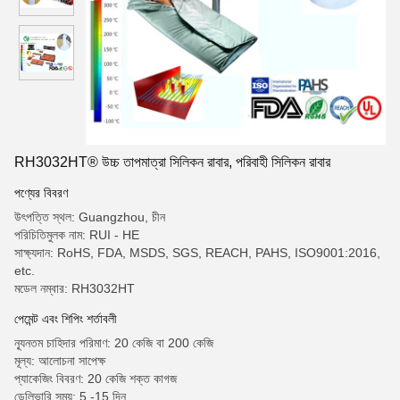
RH3032HT® উচ্চ তাপমাত্রা সিলিকন রাবার, পরিবাহী সিলিকন রাবার
পণ্যের বিবরণ
উৎপত্তি স্থল: Guangzhou, চীন
পরিচিতিমুলক নাম: RUI - HE
সাক্ষ্যদান: RoHS, FDA, MSDS, SGS, REACH, PAHS, ISO9001:2016,
etc.
মডেল নম্বার: RH3032HT
পেমেন্ট এবং শিপিং শর্তাবলী
ন্যূনতম চাহিদার পরিমাণ: 20 কেজি বা 200 কেজি
মূল্য: আলোচনা সাপেক্ষ
প্যাকেজিং বিবরণ: 20 কেজি শক্ত কাগজ
ডেলিভারি সময়: 5 -15 দিন