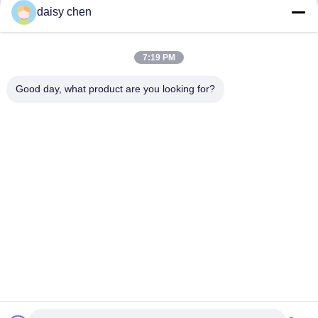
daisy chen
সেরা মূল্য পান
সেরা মূল্য পান
7:19 PM
Good day, what product are you looking for?
Guangzhou Ruihe New Material Technology
Co., Ltd
ywb-wx@ruihe168.com
86--13660165505
No.117 Fengshen Avenue, Xiuquan Street, Huadu District,
Guangzhou, China
চীন ভাল মানের এলএসআর তরল সিলিকন রাবার সরবরাহকারী. কপিরাইট © 2019-