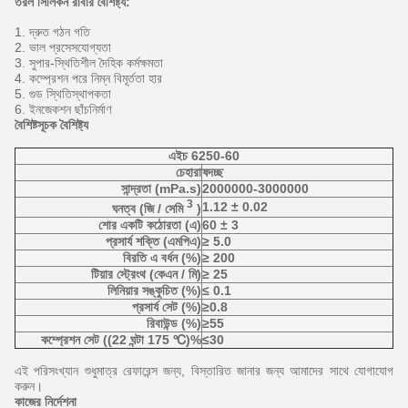
তরল সিলিকন রাবার বৈশিষ্ট্য:
1. দ্রুত গঠন গতি
2. ভাল প্রসেসযোগ্যতা
3. সুপার-স্থিতিশীল দৈহিক কর্মক্ষমতা
4. কম্প্রেশন পরে নিম্ন বিমূর্ততা হার
5. গুড স্থিতিস্থাপকতা
6. ইনজেকশন ছাঁচনির্মাণ
বৈশিষ্টসূচক বৈশিষ্ট্য
এইচ 6250-60
চেহারা
ষদচ্ছ
সান্দ্রতা (mPa.s)
2000000-3000000
3
1.12 ± 0.02
ঘনত্ব (জি / সেমি
)
শোর একটি কঠোরতা (এ)
60 ± 3
প্রসার্য শক্তি (এমপিএ)
≥ 5.0
বিরতি এ বর্ধন (%)
≥ 200
টিয়ার স্ট্রেংথ (কেএন / মি)
≥ 25
লিনিয়ার সঙ্কুচিত (%)
≤ 0.1
প্রসার্য সেট (%)
≥0.8
রিবাউন্ড (%)
≥55
কম্প্রেশন সেট ((22 ঘন্টা 175 ℃)%
≤30
এই পরিসংখ্যান শুধুমাত্র রেফারেন্স জন্য, বিস্তারিত জানার জন্য আমাদের সাথে যোগাযোগ
করুন।
কাজের নির্দেশনা