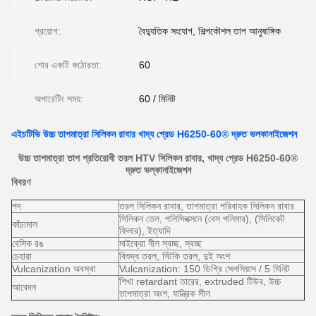
প্রয়োগ:
বৈদ্যুতিক সংযোগ, শিল্পকৌশল তাপ আনুষাঙ্গিক
শোর একটি কঠোরতা:
60
অপারেটিং সময়:
60 / মিনিট
এইচটিভি উচ্চ তাপমাত্রা সিলিকন রাবার খাদ্য গ্রেড H6250-60® দ্রুত ভলকানাইজেশন
উচ্চ তাপমাত্রা তাপ প্রতিরোধী তরল HTV সিলিকন রাবার, খাদ্য গ্রেড H6250-60®
দ্রুত ভল্কানাইজেশন
বিবরণ
পদ
তরল সিলিকন রাবার, তাপমাত্রা পরিবাহক সিলিকন রাবার
সিলিকন তেল, পলিসিলক্সনে (বেস পলিমার), (সিলিকেট
কাঁচামাল
ফিলার), ইত্যাদি
বেসিক রঙ
মাইক্রো নীল স্বচ্ছ, স্বচ্ছ
চেহারা
বিশুদ্ধ তরল, স্টিকি তরল, দুই অংশ
Vulcanization অবস্থা
Vulcanization: 150 ডিগ্রি সেলসিয়াস / 5 মিনিট
শিখা retardant তারের, extruded টিউব, উচ্চ
আবেদন
তাপমাত্রা অংশ, যান্ত্রিক সীল