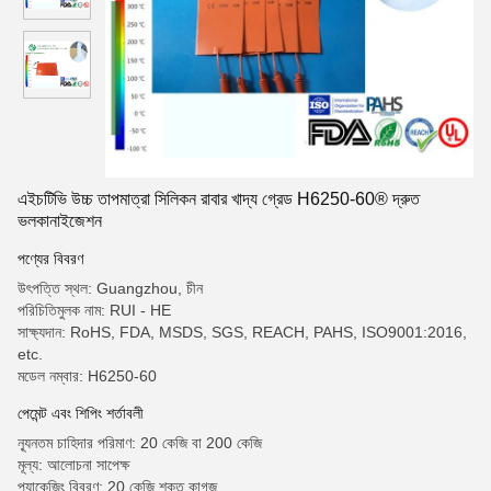
এইচটিভি উচ্চ তাপমাত্রা সিলিকন রাবার খাদ্য গ্রেড H6250-60® দ্রুত
ভলকানাইজেশন
পণ্যের বিবরণ
উৎপত্তি স্থল: Guangzhou, চীন
পরিচিতিমুলক নাম: RUI - HE
সাক্ষ্যদান: RoHS, FDA, MSDS, SGS, REACH, PAHS, ISO9001:2016,
etc.
মডেল নম্বার: H6250-60
পেমেন্ট এবং শিপিং শর্তাবলী
ন্যূনতম চাহিদার পরিমাণ: 20 কেজি বা 200 কেজি
মূল্য: আলোচনা সাপেক্ষ
প্যাকেজিং বিবরণ: 20 কেজি শক্ত কাগজ