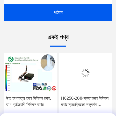
পাঠান
একই পণ্য
উচ্চ তাপমাত্রা তরল সিলিকন রাবার,
H6250-20® স্বচ্ছ তরল সিলিকন
তাপ প্রতিরোধী সিলিকন রাবার
রাবার স্বয়ংক্রিয়তা অভ্যর্থনা
অনুমোদিত