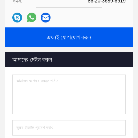
ফ্যাক্স:
86-20-3689-6519
এখনই যোগাযোগ করুন
আমাদের মেইল ​​করুন