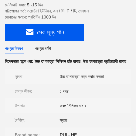
ডেলিভারি সময়: 5 -15 দিন
পরিশোধের শর্ত: ওয়েস্টার্ন ইউনিয়ন, এল / সি, টি / টি, পেপ্যাল
যোগানের ক্ষমতা: প্রতিদিন 1000 টন
সেরা মূল্য পান
পণ্যের বিবরণ
পণ্যের বর্ণনা
বিশেষভাবে তুলে ধরা:
উচ্চ তাপমাত্রা সিলিকন ছাঁচ রাবার
,
উচ্চ তাপমাত্রা প্রতিরোধী রাবার
সুবিধা:
উচ্চ তাপমাত্রা সহ্য করার ক্ষমতা
শেল্ফ জীবন:
১ বছর
উপাদান:
তরল সিলিকন রাবার
বৈশিষ্ট্য:
স্বচ্ছ
Brand name:
RUI - HE