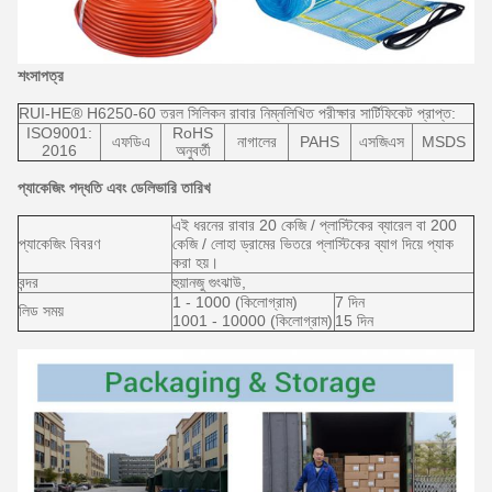
শংসাপত্র
RUI-HE® H6250-60 তরল সিলিকন রাবার নিম্নলিখিত পরীক্ষার সার্টিফিকেট প্রাপ্ত:
ISO9001:
RoHS
এফডিএ
নাগালের
PAHS
এসজিএস
MSDS
2016
অনুবর্তী
প্যাকেজিং পদ্ধতি এবং ডেলিভারি তারিখ
এই ধরনের রাবার 20 কেজি / প্লাস্টিকের ব্যারেল বা 200
প্যাকেজিং বিবরণ
কেজি / লোহা ড্রামের ভিতরে প্লাস্টিকের ব্যাগ দিয়ে প্যাক
করা হয়।
বন্দর
হুয়ানজু গুংঝাউ,
1 - 1000 (কিলোগ্রাম)
7 দিন
লিড সময়
1001 - 10000 (কিলোগ্রাম)
15 দিন