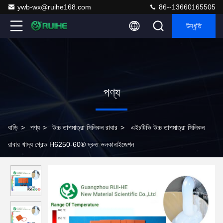
ywb-wx@ruihe168.com
86--13660165505
উদ্ধৃতি
পণ্য
বাড়ি
>
পণ্য
>
উচ্চ তাপমাত্রা সিলিকন রাবার
>
এইচটিভি উচ্চ তাপমাত্রা সিলিকন
রাবার খাদ্য গ্রেড H6250-60® দ্রুত ভলকানাইজেশন