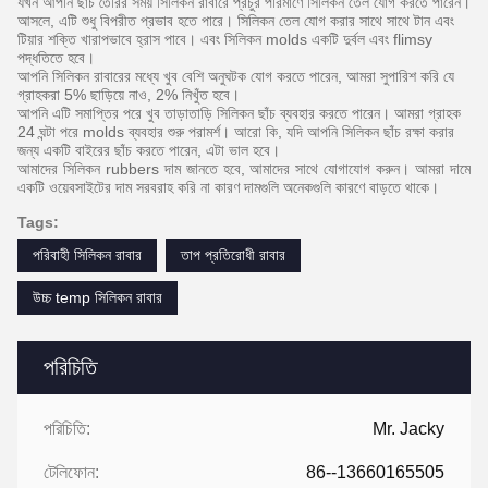
যখন আপনি ছাঁচ তৈরির সময় সিলিকন রাবারে প্রচুর পরিমাণে সিলিকন তেল যোগ করতে পারেন।
আসলে, এটি শুধু বিপরীত প্রভাব হতে পারে।
সিলিকন তেল যোগ করার সাথে সাথে টান এবং
টিয়ার শক্তি খারাপভাবে হ্রাস পাবে।
এবং সিলিকন molds একটি দুর্বল এবং flimsy
পদ্ধতিতে হবে।
আপনি সিলিকন রাবারের মধ্যে খুব বেশি অনুঘটক যোগ করতে পারেন, আমরা সুপারিশ করি যে
গ্রাহকরা 5% ছাড়িয়ে নাও, 2% নিখুঁত হবে।
আপনি এটি সমাপ্তির পরে খুব তাড়াতাড়ি সিলিকন ছাঁচ ব্যবহার করতে পারেন।
আমরা গ্রাহক
24 ঘন্টা পরে molds ব্যবহার শুরু পরামর্শ।
আরো কি, যদি আপনি সিলিকন ছাঁচ রক্ষা করার
জন্য একটি বাইরের ছাঁচ করতে পারেন, এটা ভাল হবে।
আমাদের সিলিকন rubbers দাম জানতে হবে, আমাদের সাথে যোগাযোগ করুন।
আমরা দামে
একটি ওয়েবসাইটের দাম সরবরাহ করি না কারণ দামগুলি অনেকগুলি কারণে বাড়তে থাকে।
Tags:
পরিবাহী সিলিকন রাবার
তাপ প্রতিরোধী রাবার
উচ্চ temp সিলিকন রাবার
পরিচিতি
পরিচিতি:
Mr. Jacky
টেলিফোন:
86--13660165505