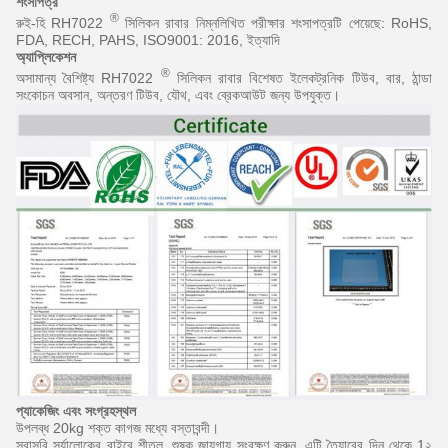
শংসাপত্র
®
রুই-হি RH7022
সিলিকন রাবার নিম্নলিখিত পরীক্ষার শংসাপত্রটি পেয়েছে: RoHS,
FDA, RECH, PAHS, ISO9001: 2016, ইত্যাদি
অ্যাপ্লিকেশন
®
অসামান্য বৈশিষ্ট্য RH7022
সিলিকন রাবার বিশেষত ইলেকট্রনিক টিউব, বার, ঠান্ডা
সংকোচন অবসান, অন্তরণ টিউব, যৌথ, এবং ব্রেকআউট জন্য উপযুক্ত।
প্যাকেজিং এবং সংগ্রহস্থল
উপলব্ধ 20kg শক্ত কাগজ মধ্যে বস্তাবন্দী।
সরাসরি সূর্যালোকের বাইরে শীতল, শুষ্ক জায়গায় সংরক্ষণ করুন, এটি তৈয়ারের দিন থেকে 1২