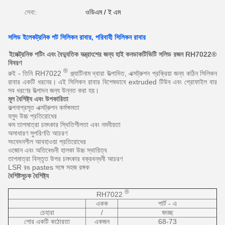
সেবা:
ওডিএম / ই এম
সলিড ইলেকট্রনিক পট সিলিকন রাবার, পরিবাহী সিলিকন রাবার
ইলেক্ট্রনিক পটিং এবং বৈদ্যুতিক যন্ত্রাংশের জন্য হাই কনডাকটিভিটি সলিড রজন RH7022®
বিবরণ
®
রুই - তিনি RH7022
প্ল্যাটিনাম দ্বারা উত্পাদিত, এক্সট্রুশন প্রক্রিয়া জন্য কঠিন সিলিকন
রাবার একটি ধরনের।
এই সিলিকন রাবার বিশেষভাবে extruded টিউব এবং প্রোফাইল বার
সব ধরণের উত্পাদন জন্য উন্নত করা হয়।
মূল বৈশিষ্ট্য এবং উপকারিতা
কল্পনাপ্রসূত এক্সট্রুশন কর্মক্ষমতা
হলুদ উচ্চ প্রতিরোধের
কম তাপমাত্রা চমৎকার স্থিতিশীলতা এবং নমনীয়তা
অসাধারণ সুপরিণতি আচরণ
সংবেদনশীল আবহাওয়া প্রতিরোধের
ওজোন এবং অতিবেগুনী হালকা উচ্চ স্থায়িত্ব
তাপমাত্রা বিস্তৃত উপর চমৎকার বক্রবন্ধনী আচরণ
LSR রঙ pastes সঙ্গে সহজ রঙ্গক
বৈশিষ্টসূচক বৈশিষ্ট্য
®
RH7022
একক
পার্ট - এ
চেহারা
/
ষদচ্ছ
শোর একটি কঠোরতা
একজন
68-73