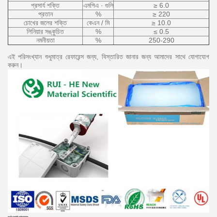
প্রসার্য শক্তি
এমপিএ · গুলি
≥ 6.0
প্রতান
%
≥ 220
চোখের জলের শক্তি
কেএন / মি
≥ 10.0
লিনিয়ার সঙ্কুচিত
%
≤ 0.5
নমনীয়তা
%
250-290
এই পরিসংখ্যান শুধুমাত্র রেফারেন্স জন্য, বিস্তারিত জানার জন্য আমাদের সাথে যোগাযোগ
করুন।