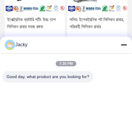
ইলেক্ট্রনিক ব্যাটারি পটিং উচ্চ তাপ
সলিড ইলেকট্রনিক পট সিলিকন রাবার,
সিলিকন রাবার সহজ রঙ্গক
পরিবাহী সিলিকন রাবার
Jacky
সেরা মূল্য পান
সেরা মূল্য পান
7:30 PM
Good day, what product are you looking for?
Guangzhou Ruihe New Material Technology
Co., Ltd
ywb-wx@ruihe168.com
86--13660165505