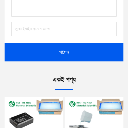
পাঠান
একই পণ্য