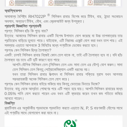
অ্যাপ্লিকেশন
®
অসামান্য বৈশিষ্ট্য RH7022P
সিলিকন রাবার বিশেষ করে টিউব, বার, ঠান্ডা সংকোচন
অবসান, অন্তরণ টিউব, যৌথ, এবং ব্রেকআউট জন্য উপযুক্ত।
প্রায়শই জিজ্ঞাসিত প্রশ্নাবলী
প্রশ্ন: সিলিকন ছাঁচ কি পুড়ে যায়?
উত্তর: আমাদের সিলিকন রাবার একটি বিশেষ উপাদান যোগ করেছে যা উচ্চ তাপমাত্রায় তার
প্রতিরোধ বাড়িয়ে তুলতে পারে।
যাইহোক, এটি নিরাময় এজেন্ট যোগ করা যখন তাপ পায়।
এই
সমস্যার এড়াতে আপনাকে 3 মিনিটের মধ্যে পণ্যটিকে ডেমোড করতে হবে।
প্রশ্নঃ কেন সিলিকন ছিদ্র তৈলাক্ত?
একটি: ঢালাই সিলিকন রাবার নিজেই কোন তেল থাকে না, তাই এটি তৈলাক্ত হবে না।
যদি ছাঁচ
তৈলাক্ত হয় তবে এটি দুটি কারণে হতে পারে:
আপনি যৌগিক সিলিকন তেল (সিলিকন তেল এবং সাদা তেল এর যৌগ) যোগ করুন।
সাদা
তেল সিলিকন তেল কিন্তু পেট্রোকেমিক্যাল একটি ধরনের নয়।
যখন তারা সিলিকন রাবার উত্পাদন বা সিলিকন রাবার শক্তির হ্রাস যখন আপনার
সরবরাহকারী অনেক সিলিকন তেল যোগ করে।
প্রশ্নঃ কেন সিলিকন রাবার বাইরে শুকিয়ে যায় কিন্তু ভেতরের ভিতরে ভিজে?
উত্তর: বায়ু থেকে আর্দ্রতা শোষণের পরে এটি শক্ত হয়ে যায়।
আপনি সিলিকন রাবারের মধ্যে
0.05% পানি যোগ করতে পারেন এবং যখন এটি ব্যবহার করেন তখন কম গতিতে কমিয়ে
আনতে পারেন।
বিজ্ঞপ্তি
প্ল্যাটিনাম এর অনুঘটকীয় প্রভাবকে প্রভাবিত করতে এড়াতে N, P, S ধারণকারী যৌগের সাথে
এই পণ্যটির সাথে যোগাযোগ করা যাবে না।