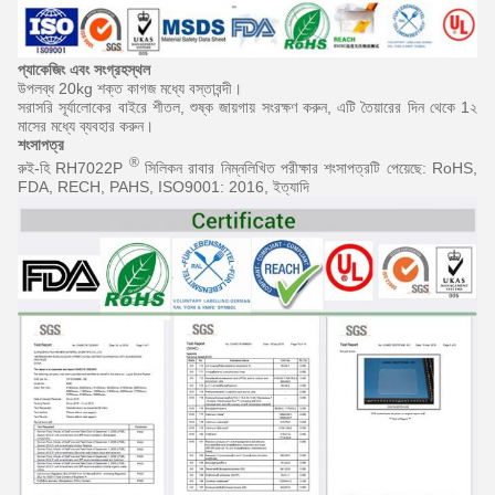
প্যাকেজিং এবং সংগ্রহস্থল
উপলব্ধ 20kg শক্ত কাগজ মধ্যে বস্তাবন্দী।
সরাসরি সূর্যালোকের বাইরে শীতল, শুষ্ক জায়গায় সংরক্ষণ করুন, এটি তৈয়ারের দিন থেকে 1২
মাসের মধ্যে ব্যবহার করুন।
শংসাপত্র
®
রুই-হি RH7022P
সিলিকন রাবার নিম্নলিখিত পরীক্ষার শংসাপত্রটি পেয়েছে: RoHS,
FDA, RECH, PAHS, ISO9001: 2016, ইত্যাদি