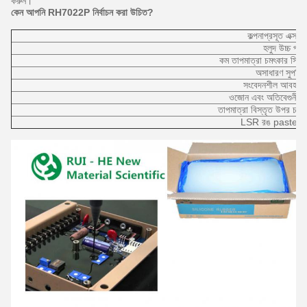
করুন।
কেন আপনি RH7022P নির্বাচন করা উচিত?
কল্পনাপ্রসূত এক্সট্র
হলুদ উচ্চ প্র
কম তাপমাত্রা চমৎকার স্থিত
অসাধারণ সুপরি
সংবেদনশীল আবহাওয়
ওজোন এবং অতিবেগুনী হালক
তাপমাত্রা বিস্তৃত উপর চমৎ
LSR রঙ pastes সঙ্