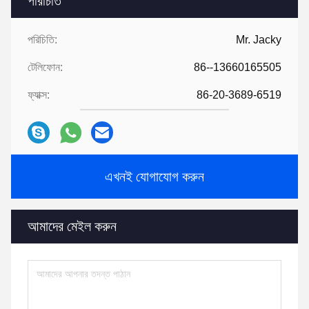
পরিচিতি
পরিচিতি:
Mr. Jacky
টেলিফোন:
86--13660165505
ফ্যাক্স:
86-20-3689-6519
এখনই যোগাযোগ করুন
আমাদের মেইল ​​করুন