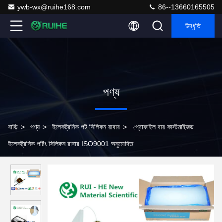
ywb-wx@ruihe168.com
86--13660165505
উদ্ধৃতি
পণ্য
বাড়ি
>
পণ্য
>
ইলেকট্রনিক পট সিলিকন রাবার
>
প্রোফাইল বার কাস্টমাইজড
ইলেকট্রনিক পটিং সিলিকন রাবার ISO9001 অনুমোদিত