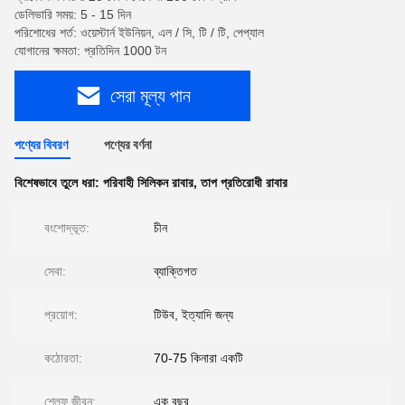
ডেলিভারি সময়: 5 - 15 দিন
পরিশোধের শর্ত: ওয়েস্টার্ন ইউনিয়ন, এল / সি, টি / টি, পেপ্যাল
যোগানের ক্ষমতা: প্রতিদিন 1000 টন
সেরা মূল্য পান
পণ্যের বিবরণ
পণ্যের বর্ণনা
বিশেষভাবে তুলে ধরা:
পরিবাহী সিলিকন রাবার
,
তাপ প্রতিরোধী রাবার
বংশোদ্ভূত:
চীন
সেবা:
ব্যাক্তিগত
প্রয়োগ:
টিউব, ইত্যাদি জন্য
কঠোরতা:
70-75 কিনারা একটি
শেল্ফ জীবন:
এক বছর