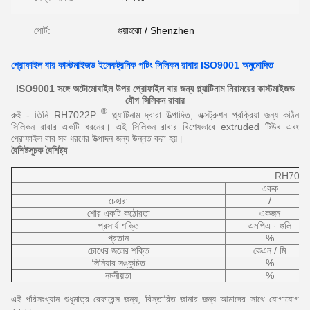
পোর্ট:
গুয়াংঝো / Shenzhen
প্রোফাইল বার কাস্টমাইজড ইলেকট্রনিক পটিং সিলিকন রাবার ISO9001 অনুমোদিত
ISO9001 সঙ্গে অটোমোবাইল উপর প্রোফাইল বার জন্য প্ল্যাটিনাম নিরাময়ের কাস্টমাইজড
যৌগ সিলিকন রাবার
®
রুই - তিনি RH7022P
প্ল্যাটিনাম দ্বারা উত্পাদিত, এক্সট্রুশন প্রক্রিয়া জন্য কঠিন
সিলিকন রাবার একটি ধরনের।
এই সিলিকন রাবার বিশেষভাবে extruded টিউব এবং
প্রোফাইল বার সব ধরণের উত্পাদন জন্য উন্নত করা হয়।
বৈশিষ্টসূচক বৈশিষ্ট্য
RH702
একক
চেহারা
/
শোর একটি কঠোরতা
একজন
প্রসার্য শক্তি
এমপিএ · গুলি
প্রতান
%
চোখের জলের শক্তি
কেএন / মি
লিনিয়ার সঙ্কুচিত
%
নমনীয়তা
%
এই পরিসংখ্যান শুধুমাত্র রেফারেন্স জন্য, বিস্তারিত জানার জন্য আমাদের সাথে যোগাযোগ