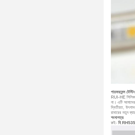
পারফরমেন্স টেস্টিং
RUI-HE সিলিকন এক
না।
এটি আমাদের 
দ্বিতীয়ত, উৎপাদ
রাবারের নতুন ব্যা
শংসাপত্র
রুই-
হি RH53