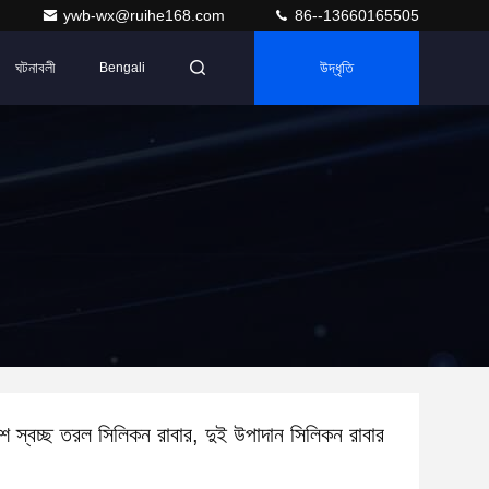
ywb-wx@ruihe168.com
86--13660165505
ঘটনাবলী
উদ্ধৃতি
Bengali
ংশ স্বচ্ছ তরল সিলিকন রাবার, দুই উপাদান সিলিকন রাবার