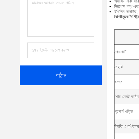
অ্যাসিড এবং ক্ষা
নিরপেক্ষ গন্ধ এবং
ইথিলিন অক্সাইড, 
বৈশিষ্টসূচক বৈশিষ্ট্
প্রোপার্টি
চেহারা
পাঠান
ঘনত্ব
শোর একটি কঠোর
প্রসার্য শক্তি
বিরতি এ বর্ধিতক