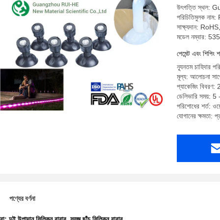
উৎপত্তি স্থল: 
পরিচিতিমুলক নাম
সাক্ষ্যদান: R
মডেল নম্বার: 53
পেমেন্ট এবং শিপিং শ
ন্যূনতম চাহিদার 
মূল্য: আলোচনা সাপে
প্যাকেজিং বিবরণ:
ডেলিভারি সময়: 5
পরিশোধের শর্ত: ওয়ে
যোগানের ক্ষমতা: 
পণ্যের বর্ণনা
ধরা:
দুই উপাদান সিলিকন রাবার
,
সহজ ছাঁচ সিলিকন রাবার