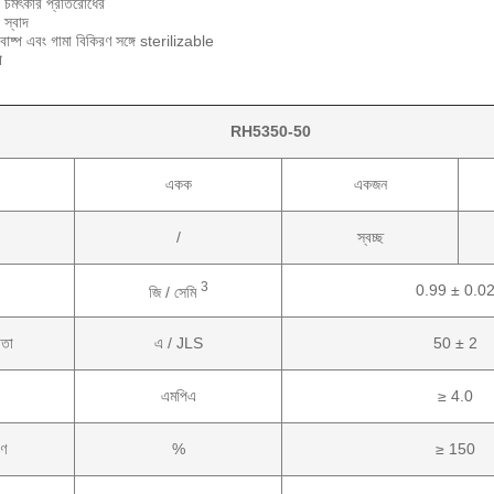
র চমৎকার প্রতিরোধের
 স্বাদ
বাষ্প এবং গামা বিকিরণ সঙ্গে sterilizable
য
RH5350-50
একক
একজন
/
স্বচ্ছ
3
0.99 ± 0.0
জি / সেমি
তা
এ / JLS
50 ± 2
এমপিএ
≥ 4.0
রণ
%
≥ 150