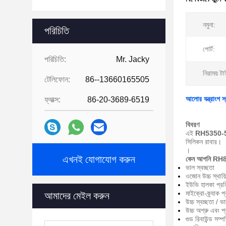
নমুনা:
পরিচিতি
পোর্ট:
পরিচিতি:
Mr. Jacky
নিরাময় ট
টেলিফোন:
86--13660165505
আলোর যন্ত্রাংশ স
ফ্যাক্স:
86-20-3689-6519
বিবরণ
এই
RH5350-
সিলিকন রাবার।
।
এখনই যোগাযোগ করুন
কেন আপনি RH80
ভাল স্বচ্ছতা
ওজোন উচ্চ স্থায়ি
ইউভি হালকা প্র
মাইক্রো-ক্র্যাক 
আমাদের মেইল ​​করুন
উচ্চ স্বচ্ছতা / ভ
উচ্চ অশ্রু এবং প্
গুড রিবাউন্ড সম্প