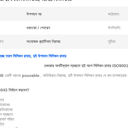
উপলভ্য নয়
কঠোরতা:
গুয়াংঝো / শেনঝেন
উপস্থিতি:
াইপ:
সংযোজক প্ল্যাটিনাম নিরাময়
সুবিধা:
্বচ্ছ তরল সিলিকন রাবার, দুই উপাদান সিলিকন রাবার
চমৎকার অপটিক্যাল স্বচ্ছতা দুই অংশ সিলিকন রাবার ISO90
50
একটি ধরনের
pourable
, অতিরিক্ত-নিরাময়, দুটি উপাদান সিলিকন রাবার যে কম তাপমাত্রা
43 নির্বাচন করবেন?
ত্ব
তিরোধের
প্রতিরোধের
াল স্বচ্ছতা
রসার্য শক্তি
ত্তি