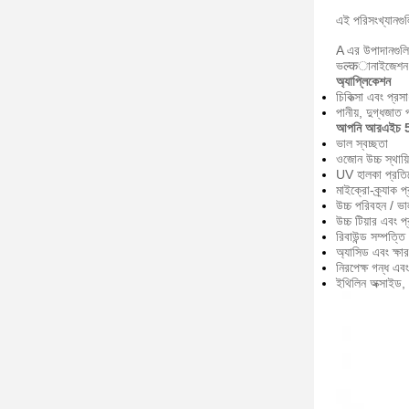
এই পরিসংখ্যানগু
A এর উপাদানগুলি
ভल्कানাইজেশন:
অ্যাপ্লিকেশন
চিকিত্সা এবং প্রস
পানীয়, দুগ্ধজাত 
আপনি আরএইচ 5
ভাল স্বচ্ছতা
ওজোন উচ্চ স্থায়ি
UV হালকা প্রতি
মাইক্রো-ক্র্যাক 
উচ্চ পরিবহন / ভা
উচ্চ টিয়ার এবং প্
রিবাউন্ড সম্পত্তি
অ্যাসিড এবং ক্ষার
নিরপেক্ষ গন্ধ এবং
ইথিলিন অক্সাইড, 