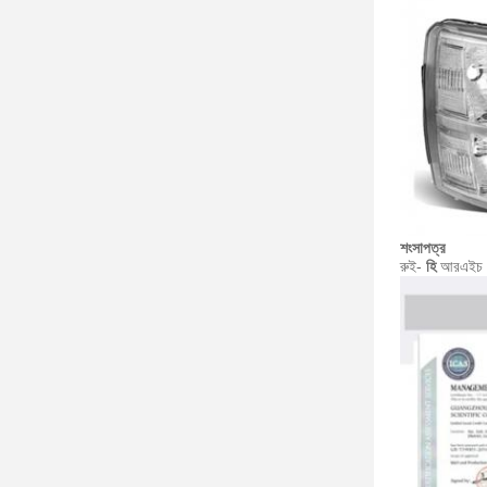
শংসাপত্র
রুই-
হি
আরএইচ