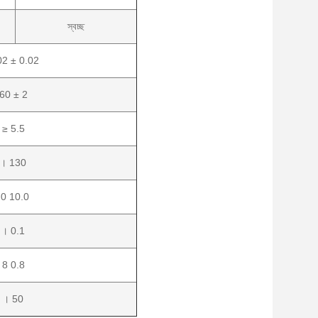
স্বচ্ছ
02 ± 0.02
60 ± 2
≥ 5.5
। 130
.0 10.0
। 0.1
8 0.8
। 50