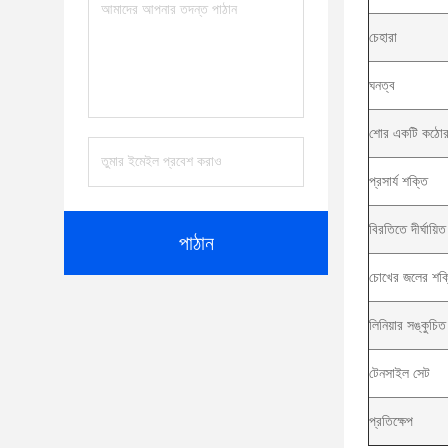
চেহারা
ঘনত্ব
শোর একটি কঠোর
প্রসার্য শক্তি
বিরতিতে দীর্ঘায়িত
পাঠান
চোখের জলের শক্
লিনিয়ার সঙ্কুচিত
টেনসাইল সেট
প্রতিক্ষেপ