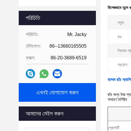
বিশেষভাবে তুলে 
পরিচিতি
নমুনা:
পরিচিতি:
Mr. Jacky
রঙ:
টেলিফোন:
86--13660165505
নিরাময় প্
ফ্যাক্স:
86-20-3689-6519
প্রয়োগ:
হালকা ছাঁচ অ্যাস
এখনই যোগাযোগ করুন
ছাঁচ জন্য উচ্চ স
সাধারণ বৈশিষ্ট্য
আমাদের মেইল ​​করুন
প্রোপার্টি