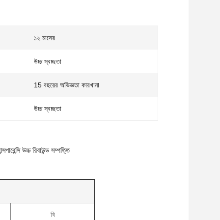
১২ মাসের
উচ্চ স্বচ্ছতা
15 বছরের অভিজ্ঞতা কারখানা
উচ্চ স্বচ্ছতা
্সপারেন্সি উচ্চ রিবাউন্ড সম্পত্তি
বি