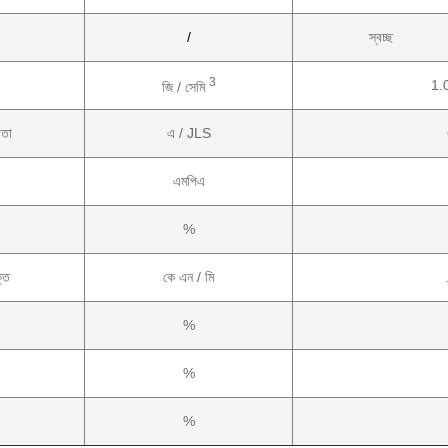
/
স্বচ্ছ
3
1.
জি / সেমি
তা
এ / JLS
এমপিএ
%
তি
কে এন / মি
%
%
%