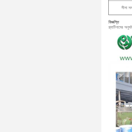
সীসা সম
বিজ্ঞপ্তি
প্ল্যাটিনামের অ