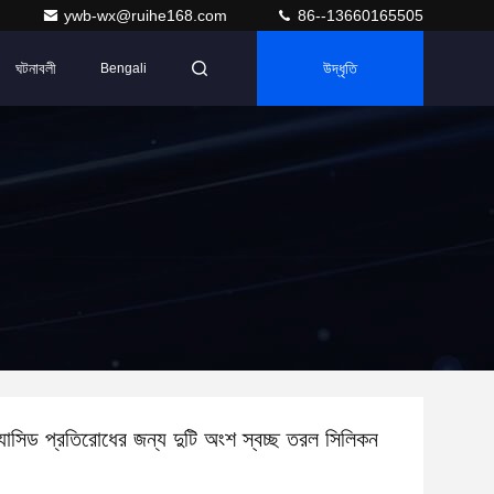
ywb-wx@ruihe168.com
86--13660165505
ঘটনাবলী
উদ্ধৃতি
Bengali
্যাসিড প্রতিরোধের জন্য দুটি অংশ স্বচ্ছ তরল সিলিকন