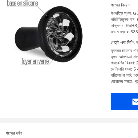
পণ্যের বিবরণ
উৎপত্তি স্থল: 
পরিচিতিমুলক নাম
সাক্ষ্যদান: 
মডেল নম্বার: 53
পেমেন্ট এবং শিপিং শ
ন্যূনতম চাহিদার 
মূল্য: আলোচনা সাপে
প্যাকেজিং বিবরণ:
ডেলিভারি সময়: 5
পরিশোধের শর্ত: ওয়ে
যোগানের ক্ষমতা: 
পণ্যের বর্ণনা