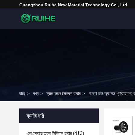
Guangzhou Ruihe New Material Technology Co., Ltd
বাড়ি
>
পণ্য
>
স্বচ্ছ তরল সিলিকন রাবার
>
হালকা ছাঁচ অ্যাসিড প্রতিরোধের 
ক্যাটাগরি
এলএসআর তরল সিলিকন রাবার
(413)