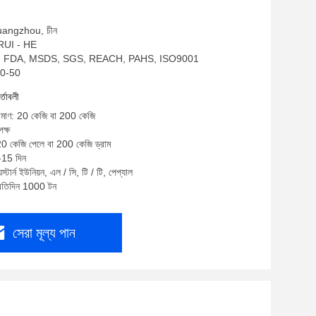
Guangzhou, চীন
: RUI - HE
RoHS, FDA, MSDS, SGS, REACH, PAHS, ISO9001
50-50
র্তাবলী
পরিমাণ: 20 কেজি বা 200 কেজি
ক্ষ
 20 কেজি পেলে বা 200 কেজি ড্রাম
 -15 দিন
স্টার্ন ইউনিয়ন, এল / সি, টি / টি, পেপ্যাল
প্রতিদিন 1000 টন
সেরা মূল্য পান