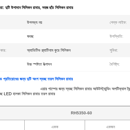
ধরা:
দুটি উপাদান সিলিকন রাবার
,
সহজ ছাঁচ সিলিকন রাবার
উপলভ্য নয়
শেল্ফ লাইফ:
ষদচ্ছ
উপস্থিতি:
রকার:
অ্যাডিটিভ প্ল্যাটিনাম কুরে সিলিকন
সুবিধা:
উচ্চ স্পষ্টতা উত্পাদন
বৈশিষ্ট্য:
িড প্রতিরোধের জন্য দুটি অংশ স্বচ্ছ তরল সিলিকন রাবার
এয়ার পাম্পের জন্য স্বচ্ছ সিলিকন রাবার আউটস্ট্যান্ডিং অপটিক্যাল ট্রান
্বচ্ছ LED হালকা সিলিকন রাবার তরল রাবার
RH5350-60
একক
একজন