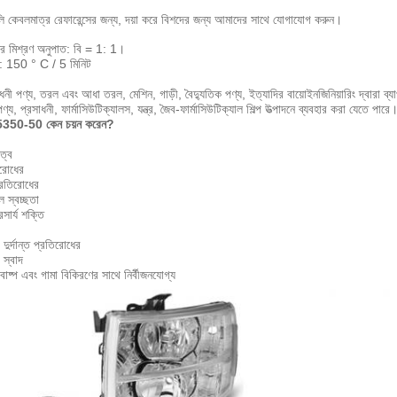
লি কেবলমাত্র রেফারেন্সের জন্য, দয়া করে বিশদের জন্য আমাদের সাথে যোগাযোগ করুন।
র মিশ্রণ অনুপাত: বি = 1: 1।
 150 ° C / 5 মিনিট
াধনী পণ্য, তরল এবং আধা তরল, মেশিন, গাড়ী, বৈদ্যুতিক পণ্য, ইত্যাদির বায়োইনজিনিয়ারিং দ্বারা ব্য
পণ্য, প্রসাধনী, ফার্মাসিউটিক্যালস, যন্ত্র, জৈব-ফার্মাসিউটিক্যাল শিল্প উত্পাদনে ব্যবহার করা যেতে পারে
350-50 কেন চয়ন করেন?
ত্ব
রোধের
প্রতিরোধের
ল স্বচ্ছতা
রসার্য শক্তি
 দুর্দান্ত প্রতিরোধের
 স্বাদ
বাষ্প এবং গামা বিকিরণের সাথে নির্বীজনযোগ্য