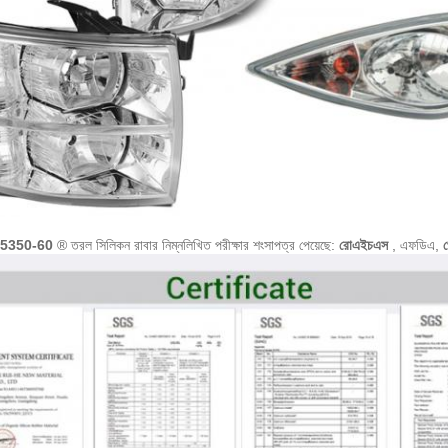
5350-60
® তরল সিলিকন রাবার নিম্নলিখিত পরীক্ষার শংসাপত্র পেয়েছে:
রোএইচএস
, এফডিএ,