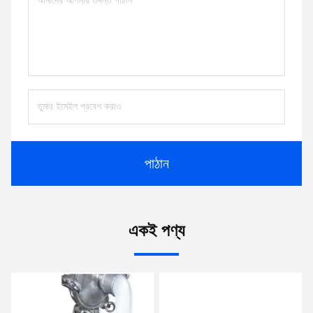
পাঠান
একই পণ্য