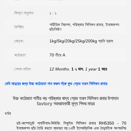
মিশ্রণ অনুপাত:
১ : ১
শারীরিক নিরাপদ, পরিষ্কার সিলিকন রাবার, ইনজেকশন
বৈশিষ্ট্য:
ছাঁচনির্মাণ
মোড়ক:
1kg/5kg/20kg/25kg/200kg প্রতি ড্রাম
কঠোরতা:
70 তীরে A
শেলফ লাইফ:
12 Months.
1 ২ মাস.
1 year
1 বছর
বেবি মাদুরের জন্য উচ্চ কঠোরতা পান করুন স্ট্রু ফুড গ্রেড তরল সিলিকন রাবার
উচ্চ কঠোরতা পানীয় খড় পরিষ্কার খাদ্য গ্রেড তরল সিলিকন রাবার উপাদান
favtory সরবরাহকারী মূল্য শিশুর মাদুর
বর্ণনা
দুই-কম্পোনেন্ট প্লাটিনাম-কিউরিং লিকুইড সিলিকন রাবার RH5350 - 70
ইনজেকশন ছাঁচ তৈরি করতে ব্যবহৃত হয়।এটি ইলেকট্রনিক এবং বৈদ্যুতিক অংশগুলির