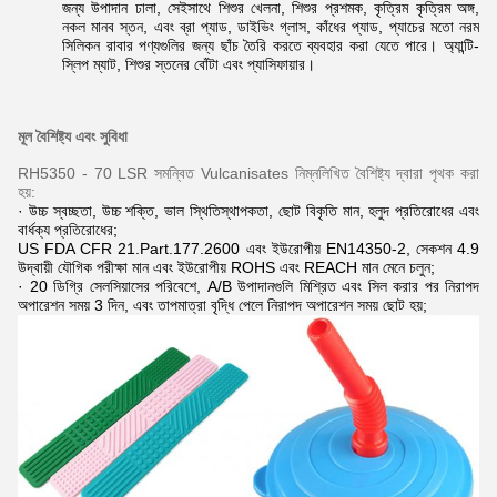
জন্য উপাদান ঢালা, সেইসাথে শিশুর খেলনা, শিশুর প্রশমক, কৃত্রিম কৃত্রিম অঙ্গ,
নকল মানব স্তন, এবং ব্রা প্যাড, ডাইভিং গ্লাস, কাঁধের প্যাড, প্যাচের মতো নরম
সিলিকন রাবার পণ্যগুলির জন্য ছাঁচ তৈরি করতে ব্যবহার করা যেতে পারে। অ্যান্টি-
স্লিপ ম্যাট, শিশুর স্তনের বোঁটা এবং প্যাসিফায়ার।
মূল বৈশিষ্ট্য এবং সুবিধা
RH5350 - 70 LSR সমন্বিত Vulcanisates নিম্নলিখিত বৈশিষ্ট্য দ্বারা পৃথক করা
হয়:
· উচ্চ স্বচ্ছতা, উচ্চ শক্তি, ভাল স্থিতিস্থাপকতা, ছোট বিকৃতি মান, হলুদ প্রতিরোধের এবং
বার্ধক্য প্রতিরোধের;
US FDA CFR 21.Part.177.2600 এবং ইউরোপীয় EN14350-2, সেকশন 4.9
উদ্বায়ী যৌগিক পরীক্ষা মান এবং ইউরোপীয় ROHS এবং REACH মান মেনে চলুন;
· 20 ডিগ্রি সেলসিয়াসের পরিবেশে, A/B উপাদানগুলি মিশ্রিত এবং সিল করার পর নিরাপদ
অপারেশন সময় 3 দিন, এবং তাপমাত্রা বৃদ্ধি পেলে নিরাপদ অপারেশন সময় ছোট হয়;