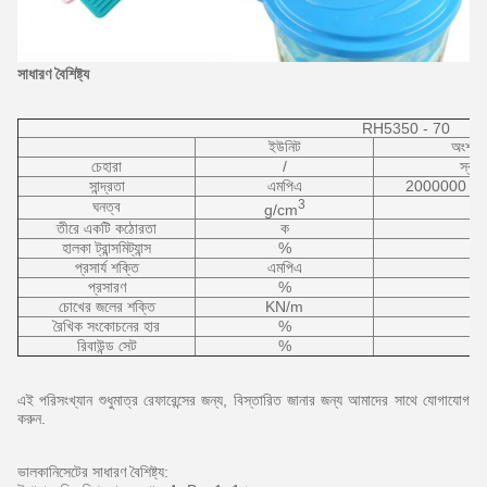
সাধারণ বৈশিষ্ট্য
RH5350 - 70
ইউনিট
অংশ -
চেহারা
/
স্বচ্ছ
সান্দ্রতা
এমপিএ
2000000 - 
3
ঘনত্ব
g/cm
তীরে একটি কঠোরতা
ক
হালকা ট্রান্সমিট্যান্স
%
প্রসার্য শক্তি
এমপিএ
প্রসারণ
%
চোখের জলের শক্তি
KN/m
রৈখিক সংকোচনের হার
%
রিবাউন্ড সেট
%
এই পরিসংখ্যান শুধুমাত্র রেফারেন্সের জন্য, বিস্তারিত জানার জন্য আমাদের সাথে যোগাযোগ
করুন.
ভালকানিসেটের সাধারণ বৈশিষ্ট্য: