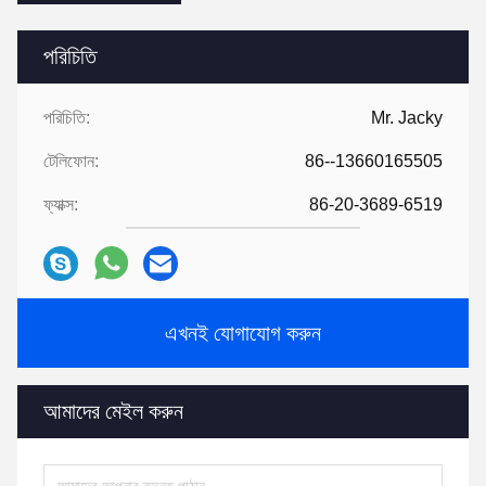
পরিচিতি
পরিচিতি:
Mr. Jacky
টেলিফোন:
86--13660165505
ফ্যাক্স:
86-20-3689-6519
এখনই যোগাযোগ করুন
আমাদের মেইল ​​করুন