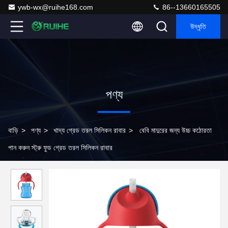
ywb-wx@ruihe168.com
86--13660165505
উদ্ধৃতি
পণ্য
বাড়ি
>
পণ্য
>
খাদ্য গ্রেড তরল সিলিকন রাবার
>
বেবি মাদুরের জন্য উচ্চ কঠোরতা
পান করুন স্ট্রু ফুড গ্রেড তরল সিলিকন রাবার