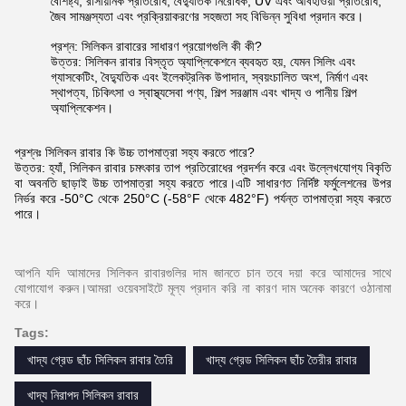
বৈশিষ্ট্য, রাসায়নিক প্রতিরোধ, বৈদ্যুতিক নিরোধক, UV এবং আবহাওয়া প্রতিরোধ,
জৈব সামঞ্জস্যতা এবং প্রক্রিয়াকরণের সহজতা সহ বিভিন্ন সুবিধা প্রদান করে।
প্রশ্ন: সিলিকন রাবারের সাধারণ প্রয়োগগুলি কী কী?
উত্তর: সিলিকন রাবার বিস্তৃত অ্যাপ্লিকেশনে ব্যবহৃত হয়, যেমন সিলিং এবং
গ্যাসকেটিং, বৈদ্যুতিক এবং ইলেকট্রনিক উপাদান, স্বয়ংচালিত অংশ, নির্মাণ এবং
স্থাপত্য, চিকিৎসা ও স্বাস্থ্যসেবা পণ্য, শিল্প সরঞ্জাম এবং খাদ্য ও পানীয় শিল্প
অ্যাপ্লিকেশন।
প্রশ্নঃ সিলিকন রাবার কি উচ্চ তাপমাত্রা সহ্য করতে পারে?
উত্তর: হ্যাঁ, সিলিকন রাবার চমৎকার তাপ প্রতিরোধের প্রদর্শন করে এবং উল্লেখযোগ্য বিকৃতি
বা অবনতি ছাড়াই উচ্চ তাপমাত্রা সহ্য করতে পারে।এটি সাধারণত নির্দিষ্ট ফর্মুলেশনের উপর
নির্ভর করে -50°C থেকে 250°C (-58°F থেকে 482°F) পর্যন্ত তাপমাত্রা সহ্য করতে
পারে।
আপনি যদি আমাদের সিলিকন রাবারগুলির দাম জানতে চান তবে দয়া করে আমাদের সাথে
যোগাযোগ করুন।আমরা ওয়েবসাইটে মূল্য প্রদান করি না কারণ দাম অনেক কারণে ওঠানামা
করে।
Tags:
খাদ্য গ্রেড ছাঁচ সিলিকন রাবার তৈরি
খাদ্য গ্রেড সিলিকন ছাঁচ তৈরীর রাবার
খাদ্য নিরাপদ সিলিকন রাবার