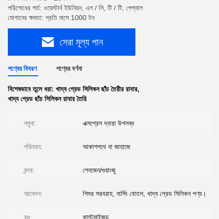
পরিশোধের শর্ত: ওয়েস্টার্ন ইউনিয়ন, এল / সি, টি / টি, পেপ্যাল
যোগানের ক্ষমতা: প্রতি মাসে 1000 টন
সেরা মূল্য পান
পণ্যের বিবরণ
পণ্যের বর্ণনা
বিশেষভাবে তুলে ধরা:
খাদ্য গ্রেড সিলিকন ছাঁচ তৈরীর রাবার
,
খাদ্য গ্রেড ছাঁচ সিলিকন রাবার তৈরি
নমুনা:
এক্সপ্রেস দ্বারা উপলব্ধ
পরিবহন:
আকাশপথে বা জাহাজে
বন্দর:
শেনজেন/গুয়াংজু
আবেদন:
শিশুর সরবরাহ, নার্সিং বোতল, খাদ্য গ্রেড সিলিকন পণ্য।
রঙ:
কাস্টমাইজড