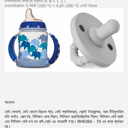
উপাদানগুলির মিশ্রণের অনুপাত A: B = 1: 1।
ভলকানাইজেশন: 5 মিনিট।150 °C + 4 ঘন্টা।200 °C পোস্ট নিরাময়
আবেদন
বেবি সোথার্স, বেবি বোতল ড্রিংক স্ট্র, বেবি প্যাসিফায়ার, ব্রেস্ট ইনহ্যান্সার, নরম টিউবুলারিস
বডি অর্গান, সেক্স টয়, সিলিকন ফেক স্কিন, সিলিকন অ্যানিমেট্রনিক স্কিন, সিলিকন বেবি ম্যাট
এবং সিলিকন বেবি ডল হল রুই-হে® এর কয়েকটি পণ্য। RH5350 - 70 এর জন্য ব্যবহৃত
হয়।