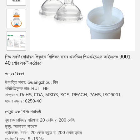
শিশু সফট সোয়ারস লিকুইড সিলিকন রাবার এফডিএ পিএএইচএস আইএসও 9001
40 শোর একটি কঠোরতা
পণ্যের বিবরণ
উৎপত্তি স্থল: Guangzhou, চীন
পরিচিতিমুলক নাম: RUI - HE
সাক্ষ্যদান: RoHS, FDA, MSDS, SGS, REACH, PAHS, ISO9001
মডেল নম্বার: 6250-40
পেমেন্ট এবং শিপিং শর্তাবলী
ন্যূনতম চাহিদার পরিমাণ: 20 কেজি বা 200 কেজি
মূল্য: আলোচনা সাপেক্ষ
প্যাকেজিং বিবরণ: 20 কেজি ব্যান্ড বা 200 কেজি ড্রাম
ডেলিভারি সময়: 5 -15 দিন