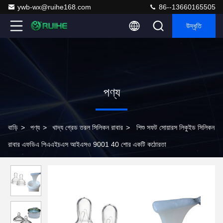
ywb-wx@ruihe168.com
86--13660165505
উদ্ধৃতি
পণ্য
বাড়ি
>
পণ্য
>
খাদ্য গ্রেড তরল সিলিকন রাবার
>
শিশু সফট সোয়ারস লিকুইড সিলিকন
রাবার এফডিএ পিএএইচএস আইএসও 9001 40 শোর একটি কঠোরতা