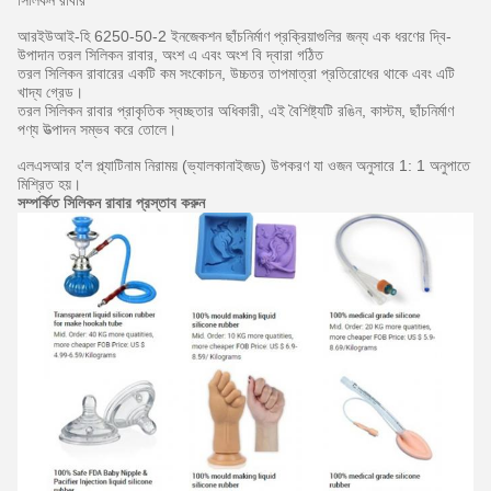
সিলিকন রাবার
আরইউআই-হি 6250-50-2 ইনজেকশন ছাঁচনির্মাণ প্রক্রিয়াগুলির জন্য এক ধরণের দ্বি-
উপাদান তরল সিলিকন রাবার, অংশ এ এবং অংশ বি দ্বারা গঠিত
তরল সিলিকন রাবারের একটি কম সংকোচন, উচ্চতর তাপমাত্রা প্রতিরোধের থাকে এবং এটি
খাদ্য গ্রেড।
তরল সিলিকন রাবার প্রাকৃতিক স্বচ্ছতার অধিকারী, এই বৈশিষ্ট্যটি রঙিন, কাস্টম, ছাঁচনির্মাণ
পণ্য উত্পাদন সম্ভব করে তোলে।
এলএসআর হ'ল প্ল্যাটিনাম নিরাময় (ভ্যালকানাইজড) উপকরণ যা ওজন অনুসারে 1: 1 অনুপাতে
মিশ্রিত হয়।
সম্পর্কিত সিলিকন রাবার প্রস্তাব করুন