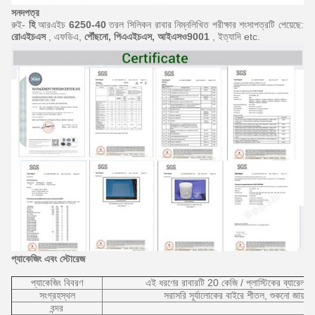
সনদপত্র
রুই-
হি
আরএইচ
6250-40
তরল সিলিকন রাবার নিম্নলিখিত পরীক্ষার শংসাপত্রটি পেয়েছে:
রোএইচএস
, এফডিএ,
পৌঁছনো, পিএএইচএস, আইএসও9001
, ইত্যাদি etc.
প্যাকেজিং এবং স্টোরেজ
প্যাকেজিং বিবরণ
এই ধরণের রাবারটি 20 কেজি / প্লাস্টিকের ব্যারেল ব
সংগ্রহস্থল
সরাসরি সূর্যালোকের বাইরে শীতল, শুকনো জায়গায
বন্দর