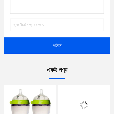
পাঠান
একই পণ্য