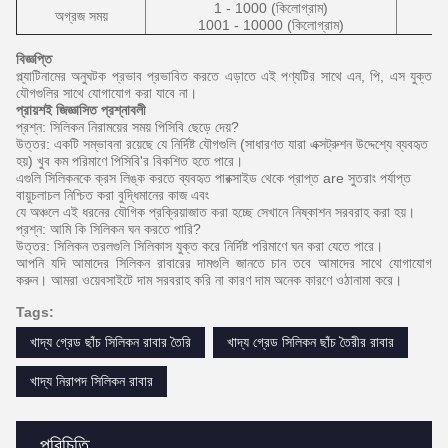
1 - 1000 (কিলোগ্রাম)
অগ্রজ সময়
1001 - 10000 (কিলোগ্রাম)
বিজ্ঞপ্তি
প্ল্যাটিনামের অনুঘটক প্রভাব প্রভাবিত করতে এড়াতে এই পণ্যটির সাথে এন, পি, এস যুক্ত
যৌগগুলির সাথে যোগাযোগ করা যাবে না।
প্রায়শই জিজ্ঞাসিত প্রশ্নাবলী
প্রশ্ন: সিলিকন নিরাময়ের সময় পিসিবি ছেড়ে দেয়?
উত্তর: একটি সম্ভাবনা রয়েছে যে নির্দিষ্ট যৌগগুলি (সাধারণত যারা এক্সট্রুশন উদ্দেশ্যে ব্যবহৃত
হয়) খুব কম পরিমাণে পিসিবি'র বিকশিত হতে পারে।
এগুলি সিলিকনকে ক্রস লিঙ্ক করতে ব্যবহৃত পারক্সাইড থেকে প্রাপ্ত are
সুতরাং পর্যাপ্ত
বায়ুচলাচল নিশ্চিত করা বুদ্ধিমানের কাজ এবং
যে অঞ্চলে এই ধরনের যৌগিক প্রক্রিয়াজাত করা হচ্ছে সেখানে নিষ্কাশন সরবরাহ করা হয়।
প্রশ্ন: আমি কি সিলিকন ঘন করতে পারি?
উত্তর: সিলিকন তরলগুলি সিলিকাস যুক্ত করে নির্দিষ্ট পরিমাণে ঘন করা যেতে পারে।
আপনি যদি আমাদের সিলিকন রাবারের দামগুলি জানতে চান তবে আমাদের সাথে যোগাযোগ
করুন।
আমরা ওয়েবসাইটে দাম সরবরাহ করি না কারণ দাম অনেক কারণে ওঠানামা করে।
Tags:
খাদ্য গ্রেড ছাঁচ সিলিকন রাবার তৈরি
খাদ্য গ্রেড সিলিকন ছাঁচ তৈরীর রাবার
খাদ্য নিরাপদ সিলিকন রাবার
পরিচিতি