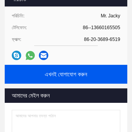
পরিচিতি:
Mr. Jacky
টেলিফোন:
86--13660165505
ফ্যাক্স:
86-20-3689-6519
এখনই যোগাযোগ করুন
আমাদের মেইল ​​করুন