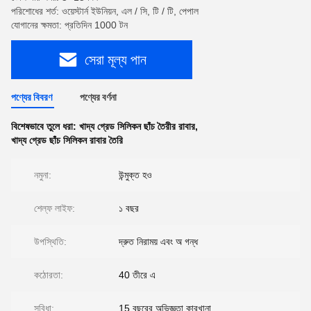
পরিশোধের শর্ত: ওয়েস্টার্ন ইউনিয়ন, এল / সি, টি / টি, পেপাল
যোগানের ক্ষমতা: প্রতিদিন 1000 টন
সেরা মূল্য পান
পণ্যের বিবরণ
পণ্যের বর্ণনা
বিশেষভাবে তুলে ধরা:
খাদ্য গ্রেড সিলিকন ছাঁচ তৈরীর রাবার
,
খাদ্য গ্রেড ছাঁচ সিলিকন রাবার তৈরি
নমুনা:
উন্মুক্ত হও
শেল্ফ লাইফ:
১ বছর
উপস্থিতি:
দ্রুত নিরাময় এবং অ গন্ধ
কঠোরতা:
40 তীরে এ
সুবিধা:
15 বছরের অভিজ্ঞতা কারখানা