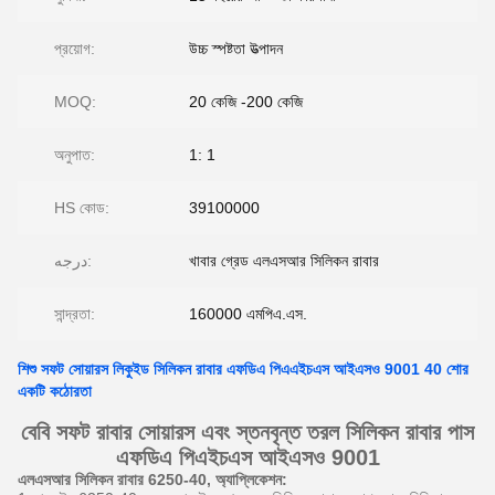
প্রয়োগ:
উচ্চ স্পষ্টতা উত্পাদন
MOQ:
20 কেজি -200 কেজি
অনুপাত:
1: 1
HS কোড:
39100000
درجه:
খাবার গ্রেড এলএসআর সিলিকন রাবার
সান্দ্রতা:
160000 এমপিএ.এস.
শিশু সফট সোয়ারস লিকুইড সিলিকন রাবার এফডিএ পিএএইচএস আইএসও 9001 40 শোর
একটি কঠোরতা
বেবি সফট রাবার সোয়ারস এবং স্তনবৃন্ত তরল সিলিকন রাবার পাস
এফডিএ পিএইচএস আইএসও 9001
এলএসআর সিলিকন রাবার 6250-40, অ্যাপ্লিকেশন: