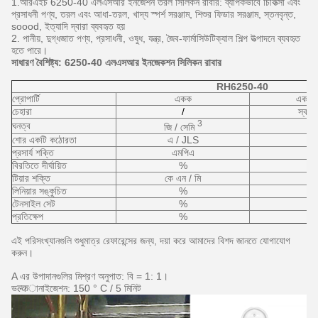
1.আরএইচ 6250-40 এলএসআর ইনজেশন তরল সিলিকন রাবার: ব্যাপকভাবে চিকিত্সা এবং
প্রসাধনী পণ্য, তরল এবং আধা-তরল, খাদ্য স্পর্শ সরঞ্জাম, শিশুর ফিডার সরঞ্জাম, স্তনবৃন্ত,
soood, ইত্যাদি দ্বারা ব্যবহৃত হয়
2. পানীয়, দুগ্ধজাত পণ্য, প্রসাধনী, ওষুধ, যন্ত্র, জৈব-ফার্মাসিউটিক্যাল শিল্প উত্পাদনে ব্যবহৃত
হতে পারে।
সাধারণ বৈশিষ্ট্য: 6250-40 এলএসআর ইনজেকশন সিলিকন রাবার
RH6250-40
প্রোপার্টি
একক
একজন
চেহারা
/
স্বচ্ছ
3
ঘনত্ব
জি / সেমি
শোর একটি কঠোরতা
এ / JLS
প্রসার্য শক্তি
এমপিএ
বিরতিতে দীর্ঘায়িত
%
টিয়ার শক্তি
কে এন / মি
লিনিয়ার সঙ্কুচিত
%
টেনসাইল সেট
%
প্রতিক্ষেপ
%
এই পরিসংখ্যানগুলি শুধুমাত্র রেফারেন্সের জন্য, দয়া করে আমাদের বিশদ জানতে যোগাযোগ
করুন।
A এর উপাদানগুলির মিশ্রণ অনুপাত: বি = 1: 1।
ভल्कানাইজেশন: 150 ° C / 5 মিনিট