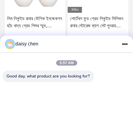
ভিডিও
লিম লিকুইড রাবার যৌগিক ইনজেকশন
পোর্টেবল ফুড গ্রেড লিকুইড সিলিকন
ছাঁচ খাদ্য গ্রেড শিশুর স্মুথ,
রাবার স্টোরেজ ব্যাগ সেট পুনরায়
প্রশান্তকারী RE
ব্যবহারযোগ্য
daisy chen
সেরা মূল্য পান
সেরা মূল্য পান
5:57 AM
Good day, what product are you looking for?
Guangzhou Ruihe New Material Technology
Co., Ltd
ywb-wx@ruihe168.com
86--13660165505