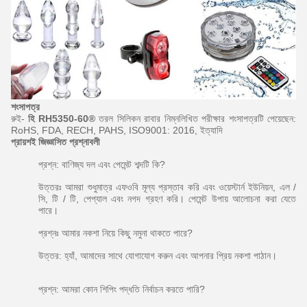
শংসাপত্র
রুই-
হি RH5350-60®
তরল সিলিকন রাবার নিম্নলিখিত পরীক্ষার শংসাপত্রটি পেয়েছেন:
RoHS, FDA, RECH, PAHS, ISO9001: 2016, ইত্যাদি
প্রায়শই জিজ্ঞাসিত প্রশ্নাবলী
প্রশ্ন: বাণিজ্য দল এবং পেমেন্ট শব্দটি কি?
উত্তরঃ আমরা শুধুমাত্র এফওবি মূল্য প্রস্তাব করি এবং ওয়েস্টার্ন ইউনিয়ন, এল /
সি, টি / টি, পেপ্যাল ​​এবং নগদ গ্রহণ করি।
পেমেন্ট উপায় আলোচনা করা যেতে
পারে।
প্রশ্নঃ আমার নকশা নিয়ে কিছু নমুনা থাকতে পারে?
উত্তর: হ্যাঁ, আমাদের সাথে যোগাযোগ করুন এবং আপনার প্রিয় নকশা পাঠান।
প্রশ্ন: আমরা কোন শিপিং পদ্ধতি নির্বাচন করতে পারি?