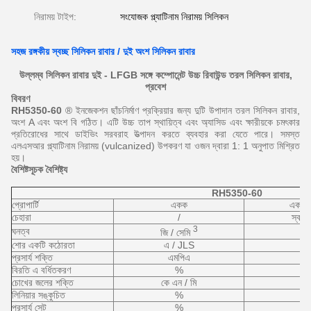
নিরাময় টাইপ:
সংযোজক প্ল্যাটিনাম নিরাময় সিলিকন
সহজ রঙ্গকীয় স্বচ্ছ সিলিকন রাবার / দুই অংশ সিলিকন রাবার
উল্লম্ব সিলিকন রাবার দুই - LFGB সঙ্গে কম্পোনেন্ট উচ্চ রিবাউন্ড তরল সিলিকন রাবার,
প্রবেশ
বিবরণ
RH5350-60
® ইনজেকশন ছাঁচনির্মাণ প্রক্রিয়ার জন্য দুটি উপাদান তরল সিলিকন রাবার,
অংশ A এবং অংশ বি গঠিত। এটি উচ্চ তাপ স্থায়িত্ব এবং অ্যাসিড এবং ক্ষারীয়কে চমৎকার
প্রতিরোধের সাথে ডাইভিং সরবরাহ উত্পাদন করতে ব্যবহার করা যেতে পারে।
সমস্ত
এলএসআর প্ল্যাটিনাম নিরাময় (vulcanized) উপকরণ যা ওজন দ্বারা 1: 1 অনুপাত মিশ্রিত
হয়।
বৈশিষ্টসূচক বৈশিষ্ট্য
RH5350-60
প্রোপার্টি
একক
একজন
চেহারা
/
স্বচ্ছ
3
ঘনত্ব
জি / সেমি
শোর একটি কঠোরতা
এ / JLS
প্রসার্য শক্তি
এমপিএ
বিরতি এ বর্ধিতকরণ
%
চোখের জলের শক্তি
কে এন / মি
লিনিয়ার সঙ্কুচিত
%
প্রসার্য সেট
%