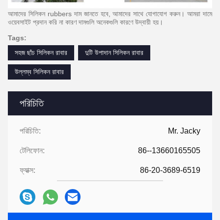
আমাদের সিলিকন rubbers দাম জানতে হবে, আমাদের সাথে যোগাযোগ করুন।
আমরা দামে
ওয়েবসাইট প্রদান করি না কারণ দামগুলি অনেকগুলি কারণে উদ্বায়ী হয়।
Tags:
সহজ ছাঁচ সিলিকন রাবার
দুটি উপাদান সিলিকন রাবার
উল্লম্ব সিলিকন রাবার
পরিচিতি
পরিচিতি:
Mr. Jacky
টেলিফোন:
86--13660165505
ফ্যাক্স:
86-20-3689-6519