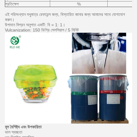
প্রতিক্ষেপ
%
এই পরিসংখ্যান শুধুমাত্র রেফারেন্স জন্য, বিস্তারিত জানার জন্য আমাদের সাথে যোগাযোগ
করুন।
উপাদান মিশ্রন অনুপাত একটি: বি = 1: 1।
Vulcanization: 150 ডিগ্রি সেলসিয়াস / 5 মিনিট
মূল বৈশিষ্ট্য এবং উপকারিতা
ভাল স্বচ্ছতা