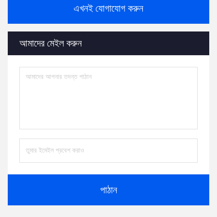
এখনই যোগাযোগ করুন
আমাদের মেইল ​​করুন
পাঠান