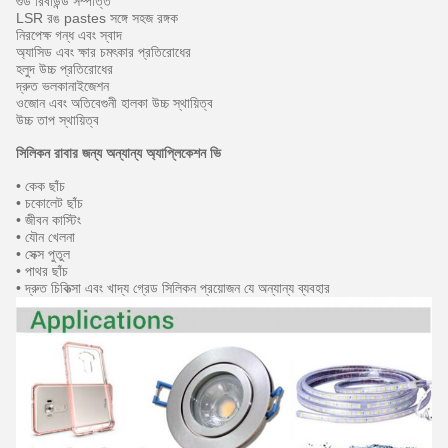
গুড রিবাউন্ড সম্পত্তি
LSR রঙ pastes সঙ্গে সহজ রঙ্গক
নিরপেক্ষ গন্ধ এবং স্বাদ
অ্যাসিড এবং ক্ষার চমৎকার প্রতিরোধের
হলুদ উচ্চ প্রতিরোধের
দ্রুত ভলকানাইজেশন
ওজোন এবং অতিবেগুনী হালকা উচ্চ স্থায়িত্ব
উচ্চ তাপ স্থায়িত্ব
সিলিকন রাবার জন্য অন্যান্য অ্যাপ্লিকেশন ভি
• কেক ছাঁচ
• চকোলেট ছাঁচ
• জীবন কাস্টিং
• যৌন খেলনা
• সেক্স পুতুল
• পাথর ছাঁচ
• দ্রুত চিকিত্সা এবং খাদ্য গ্রেড সিলিকন প্রয়োজন যে অন্যান্য ব্যবহার