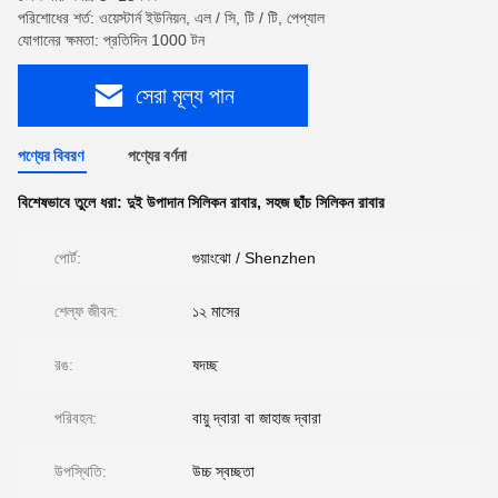
পরিশোধের শর্ত: ওয়েস্টার্ন ইউনিয়ন, এল / সি, টি / টি, পেপ্যাল
যোগানের ক্ষমতা: প্রতিদিন 1000 টন
সেরা মূল্য পান
পণ্যের বিবরণ
পণ্যের বর্ণনা
বিশেষভাবে তুলে ধরা:
দুই উপাদান সিলিকন রাবার
,
সহজ ছাঁচ সিলিকন রাবার
পোর্ট:
গুয়াংঝো / Shenzhen
শেল্ফ জীবন:
১২ মাসের
রঙ:
ষদচ্ছ
পরিবহন:
বায়ু দ্বারা বা জাহাজ দ্বারা
উপস্থিতি:
উচ্চ স্বচ্ছতা