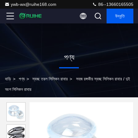
ywb-wx@ruihe168.com
86--13660165505
উদ্ধৃতি
পণ্য
বাড়ি
>
পণ্য
>
স্বচ্ছ তরল সিলিকন রাবার
>
সহজ রঙ্গকীয় স্বচ্ছ সিলিকন রাবার / দুই
অংশ সিলিকন রাবার