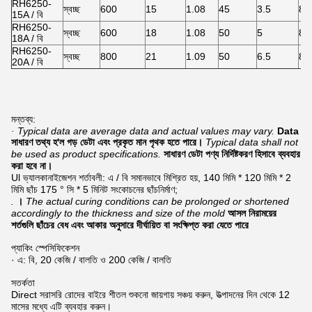
RH6250-
স্বচ্ছ
600
15
1.08
45
3.5
85
15A / বি
RH6250-
স্বচ্ছ
600
18
1.08
50
5
80
18A / বি
RH6250-
স্বচ্ছ
800
21
1.09
50
6.5
80
20A / বি
মন্তব্য:
· Typical data are average data and actual values may vary.
Data
সাধারণ তথ্য হ'ল গড় ডেটা এবং প্রকৃত মান পৃথক হতে পারে।
Typical data shall not
be used as product specifications.
সাধারণ ডেটা পণ্য নির্দিষ্টকরণ হিসাবে ব্যবহার
করা হবে না।
Ul ভ্যালকানাইজেশন শর্তাবলী: এ / বি সমানভাবে মিশ্রিত হয়, 140 মিমি * 120 মিমি * 2
মিমি ছাঁচ 175 ° সি * 5 মিনিট সংকোচনের ছাঁচনির্মাণ;
.
।
The actual curing conditions can be prolonged or shortened
accordingly to the thickness and size of the mold
আসল নিরাময়ের
শর্তগুলি ছাঁচের বেধ এবং আকার অনুসারে দীর্ঘায়িত বা সংক্ষিপ্ত করা যেতে পারে
প্যাকিং স্পেসিফিকেশন
· এ: বি, 20 কেজি / বালতি ও 200 কেজি / বালতি
সতর্কতা
Direct সরাসরি রোদের বাইরে শীতল শুকনো জায়গায় সঞ্চয় করুন, উত্পাদনের দিন থেকে 12
মাসের মধ্যে এটি ব্যবহার করুন।