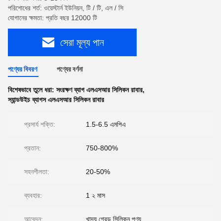
পরিশোধের শর্ত: ওয়েস্টার্ন ইউনিয়ন, টি / টি, এল / সি
যোগানের ক্ষমতা: প্রতি বছর 12000 টি
সেরা মূল্য পান
পণ্যের বিবরণ
পণ্যের বর্ণনা
বিশেষভাবে তুলে ধরা:
সংরক্ষণ ব্যাগ এলএসআর সিলিকন রাবার
,
স্যান্ডউইচ ব্যাগস এলএসআর সিলিকন রাবার
প্রসার্য শক্তি:
1.5-6.5 এমপিএ
প্রতান:
750-800%
সহনশীলতা:
20-50%
ব্যবহার:
1 ২ মাস
আবেদন:
খাদ্য গ্রেড সিলিকন পণ্য