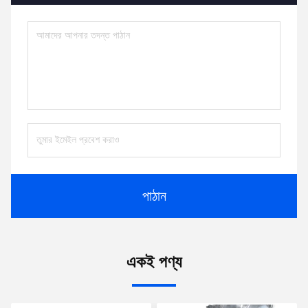
পাঠান
একই পণ্য