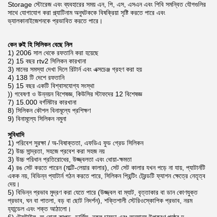
Storage স্টোরেজ এবং ব্যবহারের সময় এন, পি, এস, এসএন এবং পিবি সমন্বিত যৌগগুলির
সাথে যোগাযোগ করা প্ল্যাটিনাম অনুঘটককে বিষক্রিয়া সৃষ্টি করতে পারে এবং
ভ্যালকানাইজেশনকে প্রভাবিত করতে পারে।
কেন রুই হি সিলিকন বেছে নিল
1) 2006 সাল থেকে রফতানি করা হয়েছে
2) 15 বছর rtv2 সিলিকন কারখানা
3) মানের সমস্যা দেখা দিলে রিটার্ন এবং এক্সচেঞ্জ গ্রহণ করা হয়
4) 138 টি দেশে রফতানি
5) 15 বছর একটি বিশ্বাসযোগ্য সংস্থা
)) গবেষণা ও উন্নয়ন বিশেষজ্ঞ, কিউসির স্টাফদের 12 বিশেষজ্ঞ
7) 15.000 বর্গমিটার কারখানা
8) সিলিকন কৌশল বিনামূল্যে প্রশিক্ষণ
9) বিনামূল্যে সিলিকন নমুনা
সুবিধাদি
1) পরিবেশ সুরক্ষা / অ-বিষাক্ততা, এফডিএ ফুড গ্রেড সিলিকন
2) উচ্চ সান্দ্রতা, সহজে প্রবেশ করা সহজ নয়
3) উচ্চ পরিধান প্রতিরোধের, উজ্জ্বলতা এবং ধোয়া-ক্ষমতা
4) রঙ সেট করতে পারেন (মাল্টি-লেয়ার কালার), সেট সেট কালার যখন পড়ে না যায়, প্যাটার্নটি
একক নয়, বিভিন্ন প্যাটার্ন গঠন করতে পারে, সিলিকন প্রিন্টিং ট্রেন্ডটি ফ্যাশন ক্ষেত্রে নেতৃত্ব
দেয়।
5) বিভিন্ন প্রভাব মুদ্রণ করা যেতে পারে (উজ্জ্বল বা ম্যাট, বৃত্তাকার বা ডান কোণযুক্ত
প্রভাব, ঘন বা পাতলা, বড় বা ছোট নিদর্শন), শক্তিশালী স্টেরিওস্কোপিক প্রভাব, নরম
হ্যান্ডেল এবং শক্ত আঠালো।