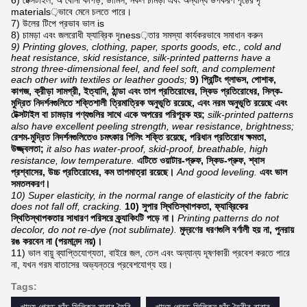
6) টেক্সটাইল, অ বোনা কাপড়, ডার্মিস, নকল চামড়া এবং অন্যান্য উপকরণ পৃষ্ঠের দৃ
materials়ভাবে মেনে চলতে পারে।
7) উলের টিপে প্রভাব ভাল is
8) চামড়া এবং জলরোধী ফ্যাব্রিক দৃness়তার সমস্যা কার্যকরভাবে সমাধান করুন
9) Printing gloves, clothing, paper, sports goods, etc., cold and
heat resistance, skid resistance, silk-printed patterns have a
strong three-dimensional feel, and feel soft, and complement
each other with textiles or leather goods;
9) প্রিন্টিং গ্লাভস, পোশাক,
কাগজ, ক্রীড়া সামগ্রী, ইত্যাদি, ঠান্ডা এবং তাপ প্রতিরোধের, স্কিড প্রতিরোধের, সিল্ক-
মুদ্রিত নিদর্শনগুলিতে শক্তিশালী ত্রিমাত্রিক অনুভূতি রয়েছে, এবং নরম অনুভূতি রয়েছে এবং
টেক্সটাইল বা চামড়ার পণ্যগুলির সাথে একে অপরের পরিপূরক হয়;
silk-printed patterns
also have excellent peeling strength, wear resistance, brightness;
রেশম-মুদ্রিত নিদর্শনগুলিতেও চমৎকার পিলিং শক্তি রয়েছে, পরিধান প্রতিরোধ ক্ষমতা,
উজ্জ্বলতা;
it also has water-proof, skid-proof, breathable, high
resistance, low temperature.
এটিতে ওয়াটার-প্রুফ, স্কিড-প্রুফ, শ্বাস
প্রশ্বাসের, উচ্চ প্রতিরোধের, কম তাপমাত্রা রয়েছে।
And good leveling.
এবং ভাল
সমতলকরণ।
10) Super elasticity, in the normal range of elasticity of the fabric
does not fall off, cracking.
10) সুপার স্থিতিস্থাপকতা, ফ্যাব্রিকের
স্থিতিস্থাপকতার সাধারণ পরিসরে ক্র্যাকিংটি পড়ে না।
Printing patterns do not
decolor, do not re-dye (not sublimate).
মুদ্রণের ধরণগুলি বর্ণালী হয় না, পুনরায়
রঙ করবেন না (পরমানন্দ নয়)।
11) ভাল বায়ু ব্যাপ্তিযোগ্যতা, বাইরে জল, তেল এবং অন্যান্য দূষণকারী প্রবেশ করতে পারে
না, যখন গরম বাতাসের অভ্যন্তরে প্রবেশযোগ্য হয়।
Tags: