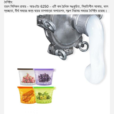
বৈশিষ্ট্য:
তরল সিলিকন রাবার - আরএইচ 6250 - এটি কম রৈখিক সঙ্কুচিত, স্থিতিশীল আকার, ভাল
স্বচ্ছতা, দীর্ঘ সময়ের জন্য ঘরের তাপমাত্রা অপারেশন, স্বল্প নিরাময় সময়ের বৈশিষ্ট্য রয়েছে।