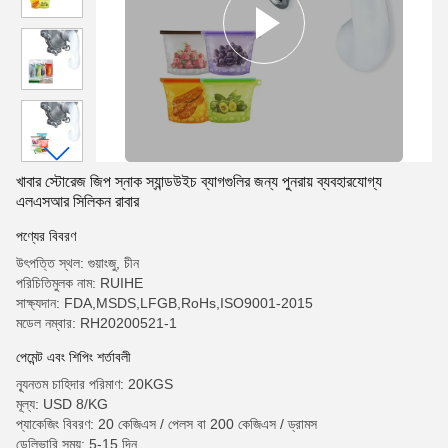
খাবার স্টোরেজ জিপ স্নাক স্যান্ডউইচ ব্যাগগুলির জন্য পুনরায় ব্যবহারযোগ্য
এলএসআর সিলিকন রাবার
পণ্যের বিবরণ
উৎপত্তি স্থল: গুয়াংজু, চীন
পরিচিতিমুলক নাম: RUIHE
সাক্ষ্যদান: FDA,MSDS,LFGB,RoHs,ISO9001-2015
মডেল নম্বার: RH20200521-1
পেমেন্ট এবং শিপিং শর্তাবলী
ন্যূনতম চাহিদার পরিমাণ: 20KGS
মূল্য: USD 8/KG
প্যাকেজিং বিবরণ: 20 কেজিএস / পেলস বা 200 কেজিএস / ড্রামস
ডেলিভারি সময়: 5-15 দিন